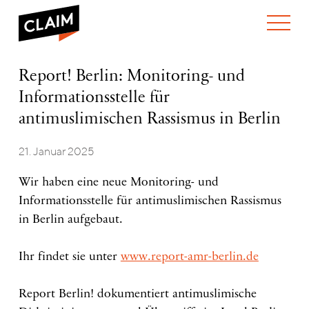
ÜBER UNS
Report!
Report! Berlin: Monitoring- und
WER WIR SIND
Berlin:
Informationsstelle für
WAS WIR TUN
Monitoring-
WIE WIR ARBEITEN
und
antimuslimischen Rassismus in Berlin
Informationsstelle
TEAM
AKTUELLES
für
21. Januar 2025
NEWS
ARBEITEN BEI CLAIM
antimuslimischen
SPENDEN
Rassismus
VERANSTALTUNGEN
TRANSPARENZ
Wir haben eine neue Monitoring- und
in
Berlin
PUBLIKATIONEN
Informationsstelle für antimuslimischen Rassismus
in Berlin aufgebaut.
Ihr findet sie unter
www.report-amr-berlin.de
Report Berlin! dokumentiert antimuslimische