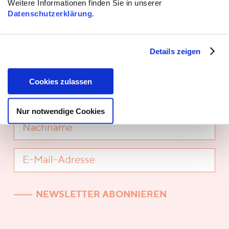
Weitere Informationen finden Sie in unserer
AUF DEM LAUFENDEN BLEIBEN
Datenschutzerklärung
.
Unser Newsletter mit allen Informationen
rund um unsere Themen und unsere Arbeit
Details zeigen
(Abmeldung jederzeit möglich).
Cookies zulassen
Nur notwendige Cookies
NEWSLETTER ABONNIEREN