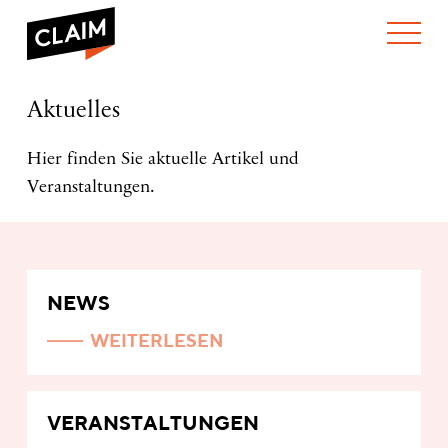
ÜBER UNS
Aktuelles
Aktuelles
WER WIR SIND
WAS WIR TUN
WIE WIR ARBEITEN
Hier finden Sie aktuelle Artikel und
Veranstaltungen.
TEAM
AKTUELLES
NEWS
ARBEITEN BEI CLAIM
SPENDEN
VERANSTALTUNGEN
TRANSPARENZ
PUBLIKATIONEN
ENGLISH
NEWS
WEITERLESEN
VERANSTALTUNGEN