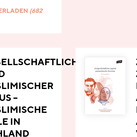
ERLADEN
(682
SELLSCHAFTLICHES
D
LIMISCHER
US –
LIMISCHE
E IN
HLAND