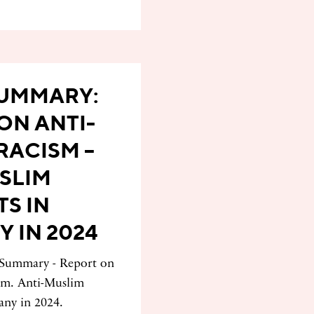
SUMMARY:
ON ANTI-
RACISM –
SLIM
TS IN
 IN 2024
Summary - Report on
sm. Anti-Muslim
any in 2024.