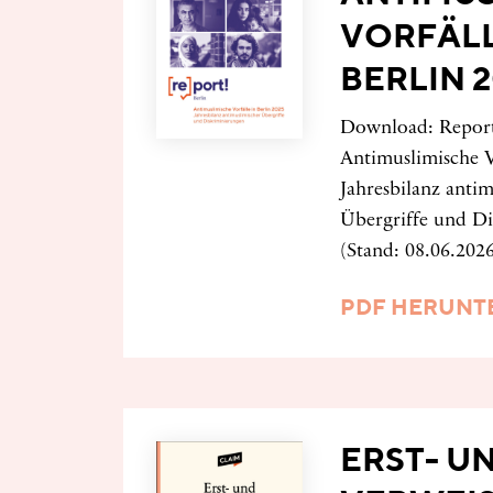
VORFÄLL
BERLIN 
Download: Report!
Antimuslimische V
Jahresbilanz anti
Übergriffe und D
(Stand: 08.06.202
PDF HERUNT
ERST- U