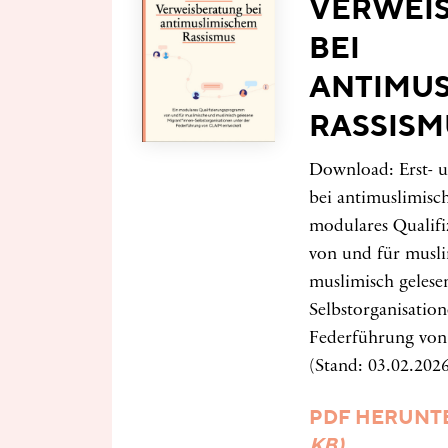
VERWEI
BEI
ANTIMUS
RASSISM
Download: Erst- 
bei antimuslimisc
modulares Qualif
von und für musl
muslimisch gelese
Selbstorganisatio
Federführung von
(Stand: 03.02.202
PDF HERUNT
KB)