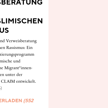
SBERATUNG
LIMISCHEN
US
und Verweisberatung
hen Rassismus: Ein
izierungsprogramm
imische und
ne Migrant*innen-
nen unter der
 CLAIM entwickelt.
6)
ERLADEN
(552