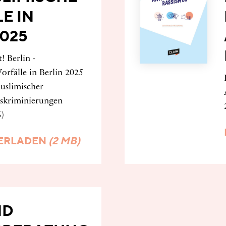
E IN
2025
 Berlin -
orfälle in Berlin 2025
muslimischer
iskriminierungen
6)
ERLADEN
(2 MB)
ND