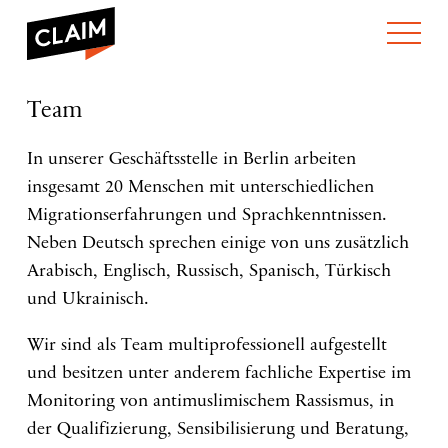
ÜBER UNS
Team
Team
WER WIR SIND
WAS WIR TUN
WIE WIR ARBEITEN
In unserer Geschäftsstelle in Berlin arbeiten
insgesamt 20 Menschen mit unterschiedlichen
TEAM
AKTUELLES
Migrationserfahrungen und Sprachkenntnissen.
NEWS
ARBEITEN BEI CLAIM
SPENDEN
Neben Deutsch sprechen einige von uns zusätzlich
VERANSTALTUNGEN
TRANSPARENZ
Arabisch, Englisch, Russisch, Spanisch, Türkisch
PUBLIKATIONEN
ENGLISH
und Ukrainisch.
Wir sind als Team multiprofessionell aufgestellt
und besitzen unter anderem fachliche Expertise im
Monitoring von antimuslimischem Rassismus, in
der Qualifizierung, Sensibilisierung und Beratung,