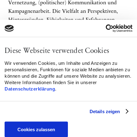
Vernetzung, (politischer) Kommunikation und
Kampagnenarbeit. Die Vielfalt an Perspektiven,
Hintergründen, Fähigkeiten und Erfahrungen
bereichert unsere Arbeit. Was uns eint, ist ein
diversitätsbewusstes, rassismus- und machtkritisches
Arbeitsverständnis sowie der gemeinsame Wille,
Diese Webseite verwendet Cookies
antimuslimischen Rassismus in unserer Gesellschaft
Wir verwenden Cookies, um Inhalte und Anzeigen zu
zu bekämpfen.
personalisieren, Funktionen für soziale Medien anbieten zu
können und die Zugriffe auf unsere Website zu analysieren.
Weitere Informationen finden Sie in unserer
Datenschutzerklärung
.
Rima Hanano
Leitung CLAIM
Details zeigen
E-Mail:
info@claim-organisation.de
Cookies zulassen