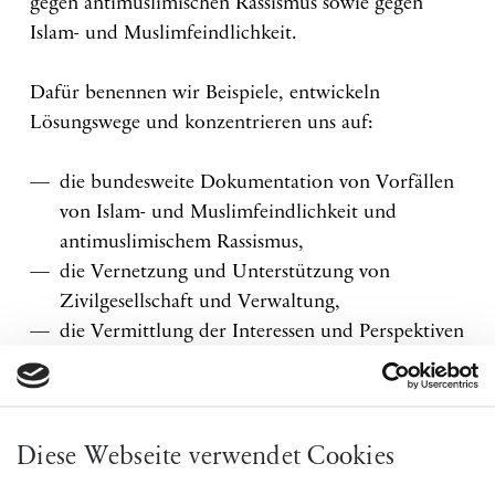
gegen antimuslimischen Rassismus sowie gegen
Islam- und Muslimfeindlichkeit.
Dafür benennen wir Beispiele, entwickeln
Lösungswege und konzentrieren uns auf:
die bundesweite Dokumentation von Vorfällen
von Islam- und Muslimfeindlichkeit und
antimuslimischem Rassismus,
die Vernetzung und Unterstützung von
Zivilgesellschaft und Verwaltung,
die Vermittlung der Interessen und Perspektiven
von Betroffenen an politische
Entscheidungsträger,
Fachtagungen und Publikationen, um
praxisbezogene Impulse zu setzen,
Diese Webseite verwendet Cookies
evidenzbasierte Forschung zu fördern und