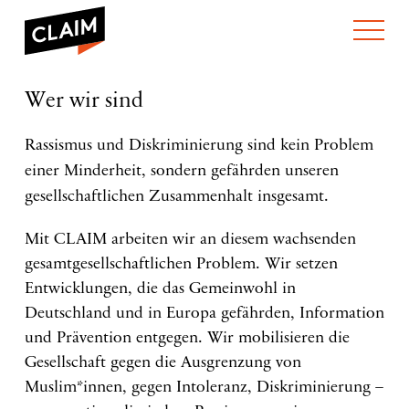
ÜBER UNS
Wer
Wer wir sind
WER WIR SIND
wir
WAS WIR TUN
sind
WIE WIR ARBEITEN
Rassismus und Diskriminierung sind kein Problem
einer Minderheit, sondern gefährden unseren
TEAM
AKTUELLES
gesellschaftlichen Zusammenhalt insgesamt.
NEWS
ARBEITEN BEI CLAIM
SPENDEN
VERANSTALTUNGEN
TRANSPARENZ
Mit CLAIM arbeiten wir an diesem wachsenden
PUBLIKATIONEN
ENGLISH
gesamtgesellschaftlichen Problem. Wir setzen
Entwicklungen, die das Gemeinwohl in
Deutschland und in Europa gefährden, Information
und Prävention entgegen. Wir mobilisieren die
Gesellschaft gegen die Ausgrenzung von
Muslim*innen, gegen Intoleranz, Diskriminierung –