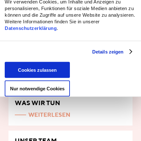
Wir verwenden Cookies, um Inhalte und Anzeigen zu
Debatten zu bereichern,
personalisieren, Funktionen für soziale Medien anbieten zu
Kampagnen zur gesellschaftlichen
können und die Zugriffe auf unsere Website zu analysieren.
Weitere Informationen finden Sie in unserer
Sensibilisierung für die Problematik.
Datenschutzerklärung
.
Der Expert*innenkreis aus Wissenschaft und
Praxis wird derzeit neu konstituiert (Stand
Details zeigen
2025).
Cookies zulassen
Nur notwendige Cookies
WAS WIR TUN
WEITERLESEN