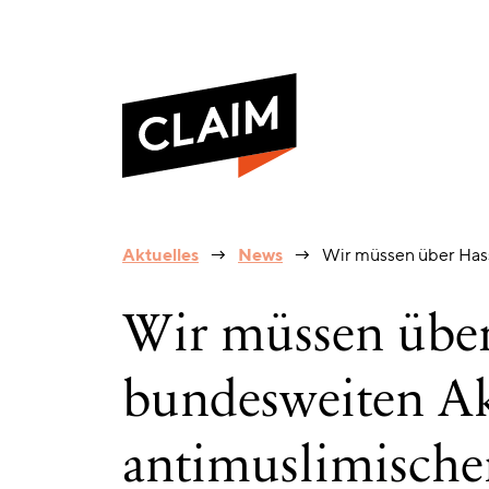
Wir
Aktuelles
News
Wir müssen über Has
müssen
über
Hass
Wir müssen über 
sprechen:
Start
der
bundesweiten A
bundesweiten
Aktionswoche
gegen
antimuslimische
antimuslimischen