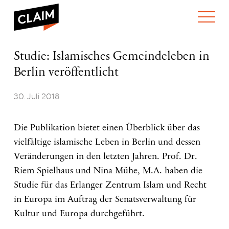
ÜBER UNS
Studie:
Studie: Islamisches Gemeindeleben in
WER WIR SIND
Islamisches
Berlin veröffentlicht
WAS WIR TUN
Gemeindeleben
WIE WIR ARBEITEN
in
Berlin
30. Juli 2018
TEAM
AKTUELLES
veröffentlicht
NEWS
ARBEITEN BEI CLAIM
SPENDEN
Die Publikation bietet einen Überblick über das
VERANSTALTUNGEN
TRANSPARENZ
vielfältige islamische Leben in Berlin und dessen
PUBLIKATIONEN
Veränderungen in den letzten Jahren. Prof. Dr.
Riem Spielhaus und Nina Mühe, M.A. haben die
Studie für das Erlanger Zentrum Islam und Recht
in Europa im Auftrag der Senatsverwaltung für
Kultur und Europa durchgeführt.