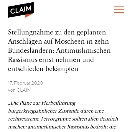
ÜBER UNS
Stellungnahme
Stellungnahme zu den geplanten
WER WIR SIND
zu
Anschlägen auf Moscheen in zehn
WAS WIR TUN
den
WIE WIR ARBEITEN
geplanten
Bundesländern: Antimuslimischen
Anschlägen
TEAM
AKTUELLES
Rassismus ernst nehmen und
auf
NEWS
ARBEITEN BEI CLAIM
Moscheen
entschieden bekämpfen
SPENDEN
in
VERANSTALTUNGEN
TRANSPARENZ
zehn
17. Februar 2020
Bundesländern:
PUBLIKATIONEN
von CLAIM
Antimuslimischen
Rassismus
ernst
„Die Pläne zur Herbeiführung
nehmen
bürgerkriegsähnlicher Zustände durch eine
und
rechtsextreme Terrorgruppe sollten allen deutlich
entschieden
bekämpfen
machen: antimuslimischer Rassismus bedroht die