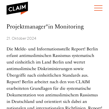
ÜBER UNS
Projektmanager*in
Projektmanager*in Monitoring
WER WIR SIND
Monitoring
WAS WIR TUN
WIE WIR ARBEITEN
21. Oktober 2024
TEAM
AKTUELLES
Die Melde- und Informationsstelle Report! Berlin
NEWS
ARBEITEN BEI CLAIM
erfasst antimuslimischen Rassismus systematisch
SPENDEN
VERANSTALTUNGEN
TRANSPARENZ
und einheitlich im Land Berlin und wertet
antimuslimische Diskriminierungen sowie
PUBLIKATIONEN
Übergriffe nach einheitlichen Standards aus.
Report! Berlin arbeitet nach den von CLAIM
erarbeiteten Grundlagen für die systematische
Dokumentation von antimuslimischem Rassismus
in Deutschland und orientiert sich dabei an
nationalen und internationalen Richtlinien. Report!