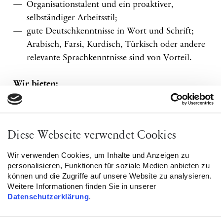
Organisationstalent und ein proaktiver,
selbständiger Arbeitsstil;
gute Deutschkenntnisse in Wort und Schrift;
Arabisch, Farsi, Kurdisch, Türkisch oder andere
relevante Sprachkenntnisse sind von Vorteil.
Wir bieten:
Zusammenarbeit mit einem engagierten und
aufgeschlossenen Team;
Diese Webseite verwendet Cookies
Mitwirkung in einem anspruchsvollen und
gesellschaftlich relevanten Themenfeld;
Wir verwenden Cookies, um Inhalte und Anzeigen zu
aktive Einbindung und
personalisieren, Funktionen für soziale Medien anbieten zu
können und die Zugriffe auf unsere Website zu analysieren.
Gestaltungsmöglichkeiten in der strategischen
Weitere Informationen finden Sie in unserer
Weiterentwicklung und Raum für
Datenschutzerklärung
.
bedarfsorientierte Fortbildungen;
flexible Arbeitszeiten und einen schönen