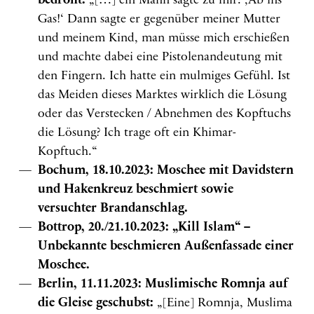
bedroht:
„[…] ein Mann sagte zu mir: ‚Ab ins
Gas!‘ Dann sagte er gegenüber meiner Mutter
und meinem Kind, man müsse mich erschießen
und machte dabei eine Pistolenandeutung mit
den Fingern. Ich hatte ein mulmiges Gefühl. Ist
das Meiden dieses Marktes wirklich die Lösung
oder das Verstecken / Abnehmen des Kopftuchs
die Lösung? Ich trage oft ein Khimar-
Kopftuch.“
Bochum, 18.10.2023:
Moschee mit Davidstern
und Hakenkreuz beschmiert sowie
versuchter Brandanschlag.
Bottrop, 20./21.10.2023: „Kill Islam“ –
Unbekannte beschmieren Außenfassade einer
Moschee.
Berlin, 11.11.2023: Muslimische Romnja auf
die Gleise geschubst:
„[Eine] Romnja, Muslima