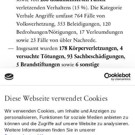
sowie von
286 dokumentierten Fällen
verletzenden Verhaltens (15 %). Die Kategorie
Verbale Angriffe umfasst 764 Fälle von
Volksverhetzung, 353 Beleidigungen, 120
Bedrohungen/Nötigungen, 17 Verleumdungen
sowie 23 Fälle von übler Nachrede.
Insgesamt wurden
178 Körperverletzungen, 4
versuchte Tötungen, 93 Sachbeschädigungen,
5 Brandstiftungen
sowie
6 sonstige
Gewalttaten
dokumentiert, unter anderem
Diebstahl oder Hausfriedensbruch.
507 dokumentierte Fälle richteten sich gegen
Einzelpersonen. In 125 dokumentierten Fällen
Diese Webseite verwendet Cookies
waren Gruppen und in 74 Fällen eine „religiöse
Wir verwenden Cookies, um Inhalte und Anzeigen zu
Einrichtung/Ort“ wie bspw. Moschee oder
personalisieren, Funktionen für soziale Medien anbieten zu
Friedhof betroffen. In 14 Fällen waren
können und die Zugriffe auf unsere Website zu analysieren.
Weitere Informationen finden Sie in unserer
muslimisch markierte Orte wie Restaurants oder