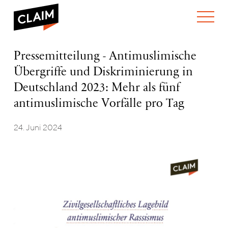
ÜBER UNS
Pressemitteilung
Pressemitteilung - Antimuslimische
WER WIR SIND
–
Übergriffe und Diskriminierung in
WAS WIR TUN
Antimuslimische
WIE WIR ARBEITEN
Übergriffe
Deutschland 2023: Mehr als fünf
und
TEAM
AKTUELLES
antimuslimische Vorfälle pro Tag
Diskriminierung
NEWS
ARBEITEN BEI CLAIM
in
SPENDEN
Deutschland
24. Juni 2024
VERANSTALTUNGEN
TRANSPARENZ
2023:
Mehr
PUBLIKATIONEN
als
fünf
antimuslimische
Vorfälle
pro
Tag