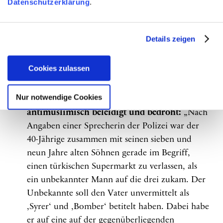
Datenschutzerklärung
.
Imbisse betroffen.
In 62 % der
dokumentierten Fälle waren Frauen*
betroffen.
Details zeigen
Antimuslimische Vorfälle – Beispiele aus der
Cookies zulassen
Jahresbilanz 2023:
Nur notwendige Cookies
Bremen, 20.02.2023: Kind geschlagen, Familie
antimuslimisch beleidigt und bedroht:
„Nach
Angaben einer Sprecherin der Polizei war der
40-Jährige zusammen mit seinen sieben und
neun Jahre alten Söhnen gerade im Begriff,
einen türkischen Supermarkt zu verlassen, als
ein unbekannter Mann auf die drei zukam. Der
Unbekannte soll den Vater unvermittelt als
,Syrer‘ und ,Bomber‘ betitelt haben. Dabei habe
er auf eine auf der gegenüberliegenden