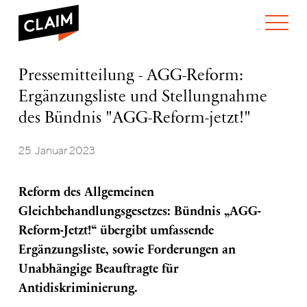
ÜBER UNS
Pressemitteilung
Pressemitteilung - AGG-Reform:
WER WIR SIND
–
Ergänzungsliste und Stellungnahme
WAS WIR TUN
AGG-
WIE WIR ARBEITEN
Reform:
des Bündnis "AGG-Reform-jetzt!"
Ergänzungsliste
TEAM
AKTUELLES
und
25. Januar 2023
NEWS
ARBEITEN BEI CLAIM
Stellungnahme
SPENDEN
des
VERANSTALTUNGEN
TRANSPARENZ
Bündnis
Reform des Allgemeinen
„AGG-
PUBLIKATIONEN
Reform-
Gleichbehandlungsgesetzes: Bündnis „AGG-
jetzt!“
Reform-Jetzt!“ übergibt umfassende
Ergänzungsliste, sowie Forderungen an
Unabhängige
Beauftragte für
Antidiskriminierung.