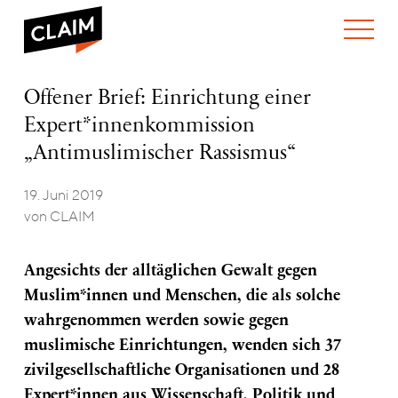
ÜBER UNS
Offener
Offener Brief: Einrichtung einer
WER WIR SIND
Brief:
Expert*innenkommission
WAS WIR TUN
Einrichtung
WIE WIR ARBEITEN
einer
„Antimuslimischer Rassismus“
Expert*innenkommission
TEAM
AKTUELLES
„Antimuslimischer
19. Juni 2019
NEWS
ARBEITEN BEI CLAIM
Rassismus“
SPENDEN
von CLAIM
VERANSTALTUNGEN
TRANSPARENZ
PUBLIKATIONEN
Angesichts der alltäglichen Gewalt gegen
Muslim*innen und Menschen, die als solche
wahrgenommen werden sowie gegen
muslimische Einrichtungen, wenden sich 37
zivilgesellschaftliche Organisationen und 28
Expert*innen aus Wissenschaft, Politik und