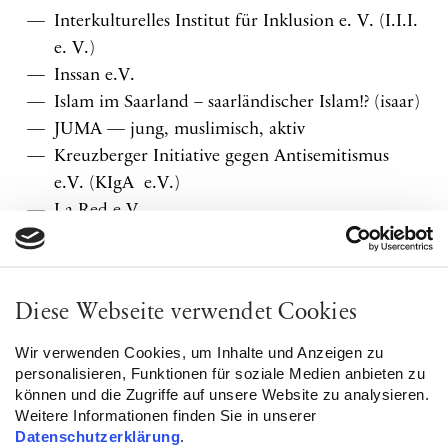
Interkulturelles Institut für Inklusion e. V. (I.I.I.
e. V.)
Inssan e.V.
Islam im Saarland – saarländischer Islam!? (isaar)
JUMA — jung, muslimisch, aktiv
Kreuzberger Initiative gegen Antisemitismus
e.V. (KIgA e.V.)
La Red e.V.
Minor
Muslimische Jugend in Deutschland e.V.
Mosaik e.V.
Diese Webseite verwendet Cookies
Muslimrat München e.V.
Rat muslimischer Studierender und Akademiker
Wir verwenden Cookies, um Inhalte und Anzeigen zu
personalisieren, Funktionen für soziale Medien anbieten zu
RAHMA – Muslimisches Zentrum für
können und die Zugriffe auf unsere Website zu analysieren.
Mädchen, Frauen und Familie e.V.
Weitere Informationen finden Sie in unserer
Stiftung für die Internationalen Wochen gegen
Datenschutzerklärung
.