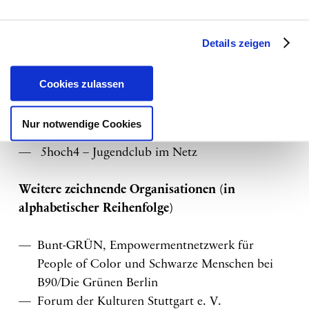
Rassismus
Ufuq.de
WoW – With or Without e.V.
Details zeigen
Verband binationaler Familien und
Partnerschaften e.V. Geschäfts- und
Cookies zulassen
Beratungsstelle Leipzig
Zentrum für Europäische und Orientalische
Nur notwendige Cookies
Kultur e.V. (ZEOK e.V.)
5hoch4 – Jugendclub im Netz
Weitere zeichnende Organisationen (in
alphabetischer Reihenfolge)
Bunt-GRÜN, Empowermentnetzwerk für
People of Color und Schwarze Menschen bei
B90/Die Grünen Berlin
Forum der Kulturen Stuttgart e. V.