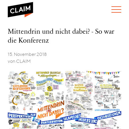
ÜBER UNS
Mittendrin
Mittendrin und nicht dabei? - So war
WER WIR SIND
und
die Konferenz
WAS WIR TUN
nicht
WIE WIR ARBEITEN
dabei?
–
15. November 2018
TEAM
AKTUELLES
So
von CLAIM
NEWS
ARBEITEN BEI CLAIM
war
SPENDEN
die
VERANSTALTUNGEN
TRANSPARENZ
Konferenz
PUBLIKATIONEN