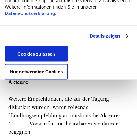
können und die Zugriffe auf unsere Website zu analysieren.
1. Behördliche Selbstreflektion im Umgang mit
Weitere Informationen finden Sie in unserer
muslimischen Trägern
Datenschutzerklärung
.
2. Strukturförderung zur Integration in die
Regelförderung
Details zeigen
Handlungsempfehlung an zivilgesellschaftliche
(auch muslimische) Akteure
Cookies zulassen
3. Misstrauensdiskursen durch Kooperationen
offensiv begegnenHandlungsempfehlung an
Nur notwendige Cookies
zivilgesellschaftliche (auch muslimische)
Akteure
Weitere Empfehlungen, die auf der Tagung
diskutiert wurden, waren folgende
Handlungsempfehlung an muslimische Akteure:
4. Vorwürfen mit belastbaren Strukturen
begegnen