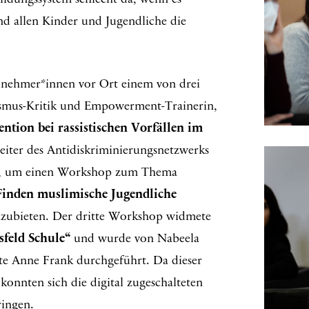
ildungssystem schlecht da, wenn es
nd allen Kinder und Jugendliche die
ilnehmer*innen vor Ort einem von drei
sismus-Kritik und Empowerment-Trainerin,
ention bei rassistischen Vorfällen im
eiter des Antidiskriminierungsnetzwerks
azu, um einen Workshop zum Thema
 Finden muslimische Jugendliche
zubieten. Der dritte Workshop widmete
feld Schule“
und wurde von Nabeela
te Anne Frank durchgeführt. Da dieser
nnten sich die digital zugeschalteten
ingen.