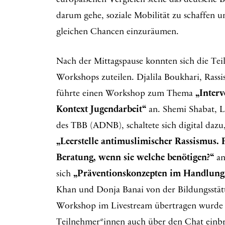
europäischen Vergleich stehe das deutsche B
darum gehe, soziale Mobilität zu schaffen u
gleichen Chancen einzuräumen.
Nach der Mittagspause konnten sich die Te
Workshops zuteilen. Djalila Boukhari, Ras
führte einen Workshop zum Thema
„Interv
Kontext Jugendarbeit“
an. Shemi Shabat, L
des TBB (ADNB), schaltete sich digital d
„Leerstelle antimuslimischer Rassismus.
Beratung, wenn sie welche benötigen?“
an
sich
„Präventionskonzepten im Handlungs
Khan und Donja Banai von der Bildungsstät
Workshop im Livestream übertragen wurde ko
Teilnehmer*innen auch über den Chat einbr