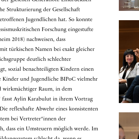
 der gleichen Generation. Eindrücklich
sche Strukturierung der Gesellschaft
betroffenen Jugendlichen hat. So konnte
ssismuskritischen Forschung eingestufte
eim 2018) nachweisen, dass
mit türkischen Namen bei exakt gleicher
ichsgruppe deutlich schlechter
gt, sozial benachteiligten Kindern einen
re Kinder und Jugendliche BIPoC vielmehr
 und wirkmächtiger Raum, in dem
fasst Aylin Karabulut in ihrem Vortrag
Die reflexhafte Abwehr eines konsistenten
stem bei Vertreter*innen der
ch, dass ein Umsteuern möglich werde. Im