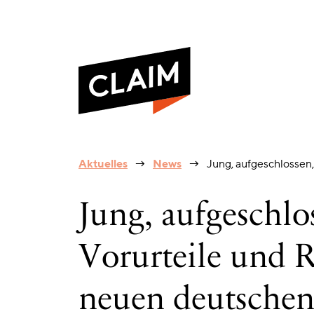
Jung,
Aktuelles
News
Jung, aufgeschlossen
aufgeschlossen,
postmigrantisch?
Vorurteile
Jung, aufgeschlo
und
Rassismuserfahrungen
einer
Vorurteile und 
neuen
deutschen
Generation
neuen deutschen