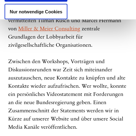
Journalistin bei den
Neuen Deutschen
Nur notwendige Cookies
Medienmacher*innen
auseinander. Zeitgleich
vermittelten Tilman Rüsch und Marcel Hermann
von
Miller & Meier Consulting
zentrale
Grundlagen der Lobbyarbeit für
zivilgesellschaftliche Organisationen.
Zwischen den Workshops, Vorträgen und
Diskussionsrunden war Zeit sich miteinander
auszutauschen, neue Kontakte zu knüpfen und alte
Kontakte wieder aufzufrischen. Wer wollte, konnte
ein persönliches Videostatement mit Forderungen
an die neue Bundesregierung geben. Einen
Zusammenschnitt der Statements werden wir in
Kürze auf unserer Website und über unsere Social
Media Kanäle veröffentlichen.