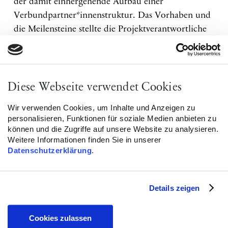
der damit einhergehende Aufbau einer
Verbundpartner*innenstruktur. Das Vorhaben und
die Meilensteine stellte die Projektverantwortliche
Elisabeth Walser vor. Auch die politische
Kommunikation von CLAIM soll auf ein
strategischeres Level gehoben werden, um einen
stärkeren Einfluss auf politische
Diese Webseite verwendet Cookies
Entscheidungsprozesse zu nehmen.
Wir verwenden Cookies, um Inhalte und Anzeigen zu
personalisieren, Funktionen für soziale Medien anbieten zu
In praxisorientierten Workshops vertieften wir drei
können und die Zugriffe auf unsere Website zu analysieren.
wesentliche Schwerpunkte unserer Netzwerkarbeit:
Weitere Informationen finden Sie in unserer
Datenschutzerklärung
.
In der AG Bildung diskutierten die Teilnehmenden
eigene rassismuskritische Methoden für die
pädagogische Praxis. Mit der Frage, wie wir uns als
Details zeigen
Allianz vor kommunikativen Krisen präventiv besser
schützen können, setzte sich die AG
Cookies zulassen
Kommunikation angeleitet von Alice Lanzke,