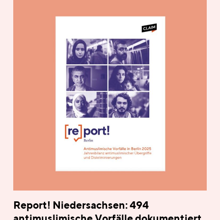
Report! Niedersachsen: 494
antimuslimische Vorfälle dokumentiert