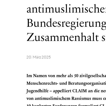
muss
Vertrauen
antimuslimische
und
Zusammenhalt
stärken
Bundesregierung
Zusammenhalt s
20. März 2025
Im Namen von mehr als 50 zivilgesellscha
Menschenrechts- und Beratungsorganisat
Jugendhilfe – appelliert CLAIM an die 
von antimuslimischem Rassismus muss end