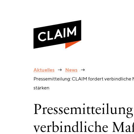
Pressemitteilung:
Aktuelles
News
CLAIM
Pressemitteilung: CLAIM fordert verbindlic
fordert
verbindliche
stärken
Maßnahmen
gegen
antimuslimischen
Pressemitteilun
Rassismus
–
Neue
verbindliche M
Bundesregierung