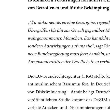
10 konkreten Forderungen formuliert CL
von Betroffenen und für die Bekämpfung
„
Wir dokumentieren eine besorgniserregen
Übergriffen bis hin zur Gewalt gegenüber M
wahrgenommenen Menschen. Das hat nicht nu
sondern Auswirkungen auf uns alle”,
sagt R
neue Bundesregierung muss jetzt handeln, um
Auseinanderdriften der Gesellschaft zu verhi
Die EU-Grundrechteagentur (FRA) stellte kü
antimuslimischem Rassismus fest. In Deuts
von Diskriminierung – damit belegt Deutschl
veröffentlichten Studie kommt das DeZIM z
verbale Attacken und Diskriminierungen au