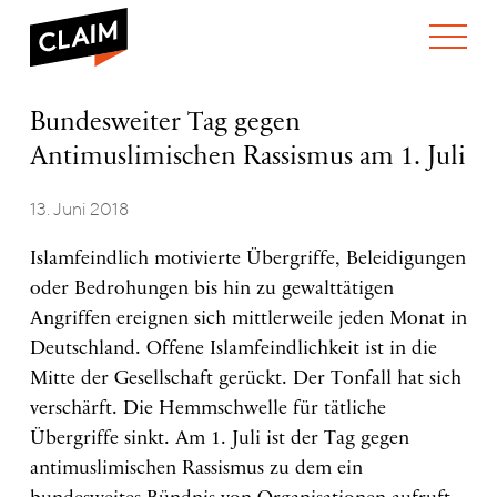
ÜBER UNS
Bundesweiter
Bundesweiter Tag gegen
WER WIR SIND
Tag
Antimuslimischen Rassismus am 1. Juli
WAS WIR TUN
gegen
WIE WIR ARBEITEN
Antimuslimischen
Rassismus
13. Juni 2018
TEAM
AKTUELLES
am
NEWS
ARBEITEN BEI CLAIM
1.
Islamfeindlich motivierte Übergriffe, Beleidigungen
SPENDEN
Juli
VERANSTALTUNGEN
TRANSPARENZ
oder Bedrohungen bis hin zu gewalttätigen
PUBLIKATIONEN
Angriffen ereignen sich mittlerweile jeden Monat in
Deutschland. Offene Islamfeindlichkeit ist in die
Mitte der Gesellschaft gerückt. Der Tonfall hat sich
verschärft. Die Hemmschwelle für tätliche
Übergriffe sinkt. Am 1. Juli ist der Tag gegen
antimuslimischen Rassismus zu dem ein