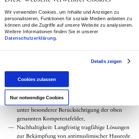
Rassismus/antimuslimischer Rassismus und
seiner intersektionalen Manifestation.
Wir verwenden Cookies, um Inhalte und Anzeigen zu
personalisieren, Funktionen für soziale Medien anbieten zu
können und die Zugriffe auf unsere Website zu analysieren.
Weitere Informationen finden Sie in unserer
Datenschutzerklärung
.
Bitte beachten Sie, dass es sich um ein kleineres
Auftragsvolumen handelt.
Details zeigen
Auswahlkriterien
Bei der Bewertung der eingereichten Angebote
werden folgende Wertungskriterien zugrunde
Cookies zulassen
gelegt:
Nur notwendige Cookies
konzeptionelle Stärke und fachliche Eignung
unter besonderer Berücksichtigung der oben
genannten Kompetenzfelder,
Nachhaltigkeit: Langfristig tragfähige Lösungen
zur Bekämpfung von antimuslimischer Hassrede