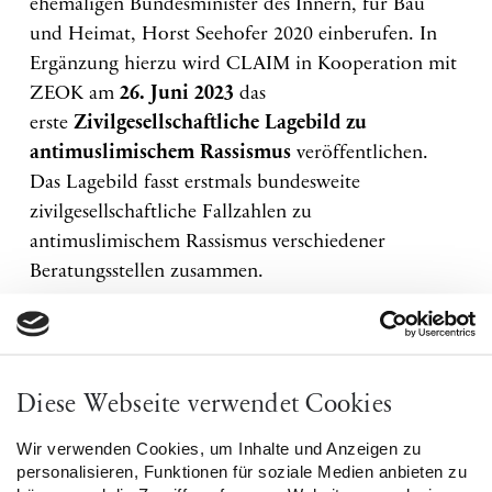
ehemaligen Bundesminister des Innern, für Bau
und Heimat, Horst Seehofer 2020 einberufen. In
Ergänzung hierzu wird CLAIM in Kooperation mit
ZEOK am
26. Juni 2023
das
erste
Zivilgesellschaftliche Lagebild zu
antimuslimischem Rassismus
veröffentlichen.
Das Lagebild fasst erstmals bundesweite
zivilgesellschaftliche Fallzahlen zu
antimuslimischem Rassismus verschiedener
Beratungsstellen zusammen.
Die Kampagne ist Teil des Modellprojektes „Das
ist antimuslimischer
Rassismus. Antimuslimischen Rassismus
Diese Webseite verwendet Cookies
erkennen und handeln.“, welches das Ziel hat,
Wir verwenden Cookies, um Inhalte und Anzeigen zu
die Öffentlichkeit im Hinblick auf
personalisieren, Funktionen für soziale Medien anbieten zu
antimuslimischen Rassismus zu sensibilisieren