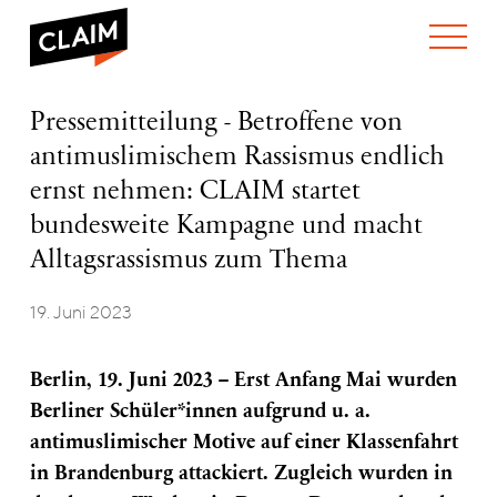
ÜBER UNS
Pressemitteilung
Pressemitteilung - Betroffene von
WER WIR SIND
–
antimuslimischem Rassismus endlich
WAS WIR TUN
Betroffene
WIE WIR ARBEITEN
von
ernst nehmen: CLAIM startet
antimuslimischem
TEAM
AKTUELLES
bundesweite Kampagne und macht
Rassismus
NEWS
ARBEITEN BEI CLAIM
endlich
Alltagsrassismus zum Thema
SPENDEN
ernst
VERANSTALTUNGEN
TRANSPARENZ
nehmen:
19. Juni 2023
CLAIM
PUBLIKATIONEN
startet
bundesweite
Berlin, 19. Juni 2023 – Erst Anfang Mai wurden
Kampagne
und
Berliner Schüler*innen aufgrund u. a.
macht
antimuslimischer Motive auf einer Klassenfahrt
Alltagsrassismus
zum
in Brandenburg attackiert. Zugleich wurden in
Thema