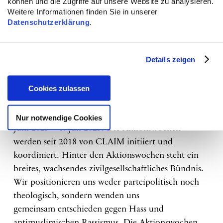
können und die Zugriffe auf unsere Website zu analysieren.
und Betroffene zu stärken und wird durch die
Weitere Informationen finden Sie in unserer
Beauftragte der Bundesregierung für Migration,
Datenschutzerklärung
.
Flüchtlinge und Integration und zugleich die
Beauftragte der Bundesregierung für
Details zeigen
Antirassismus gefördert.
Cookies zulassen
Die Aktionswochen gegen antimuslimischen
Rassismus:
Die Aktionswochen gegen
antimuslimischen Rassismus finden statt vom 19.
Nur notwendige Cookies
Juni 2023 – 1. Juli 2023. Die Aktionswochen
werden seit 2018 von CLAIM initiiert und
koordiniert. Hinter den Aktionswochen steht ein
breites, wachsendes zivilgesellschaftliches Bündnis.
Wir positionieren uns weder parteipolitisch noch
theologisch, sondern wenden uns
gemeinsam entschieden gegen Hass und