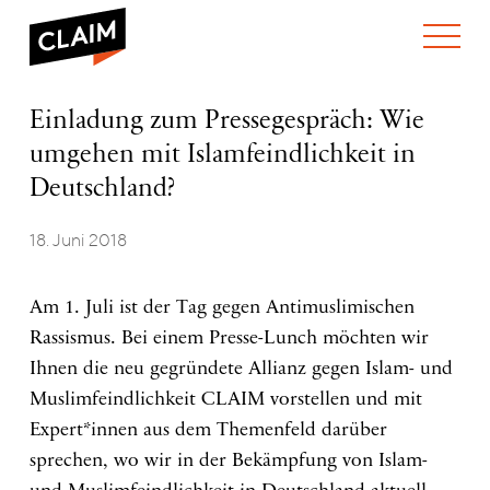
ÜBER UNS
Einladung
Einladung zum Pressegespräch: Wie
WER WIR SIND
zum
umgehen mit Islamfeindlichkeit in
WAS WIR TUN
Pressegespräch:
WIE WIR ARBEITEN
Wie
Deutschland?
umgehen
TEAM
AKTUELLES
mit
18. Juni 2018
NEWS
ARBEITEN BEI CLAIM
Islamfeindlichkeit
SPENDEN
in
VERANSTALTUNGEN
TRANSPARENZ
Deutschland?
Am 1. Juli ist der Tag gegen Antimuslimischen
PUBLIKATIONEN
Rassismus. Bei einem Presse-Lunch möchten wir
Ihnen die neu gegründete Allianz gegen Islam- und
Muslimfeindlichkeit CLAIM vorstellen und mit
Expert*innen aus dem Themenfeld darüber
sprechen, wo wir in der Bekämpfung von Islam-