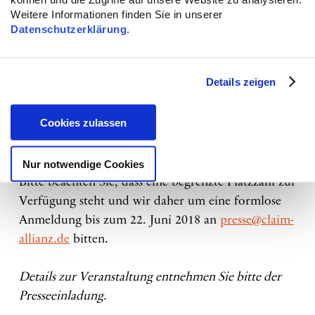
Weitere Informationen finden Sie in unserer
Datenschutzerklärung
.
Wir laden Sie im Namen von CLAIM herzlich dazu
ein, diese Fragen mit Expert*innen zu diskutieren:
Details zeigen
am Dienstag, den 26. Juni 2018 um 12.00 Uhr
Tagungszentrum im Haus der
Cookies zulassen
Bundespressekonferenz, Schiffbauerdamm 40 / Ecke
Reinhardtstraße 55, 10117 Berlin / Raum 4
Nur notwendige Cookies
Bitte beachten Sie, dass eine begrenzte Platzzahl zur
Verfügung steht und wir daher um eine formlose
Anmeldung bis zum 22. Juni 2018 an
presse@claim-
allianz.de
bitten.
Details zur Veranstaltung entnehmen Sie bitte der
Presseeinladung.