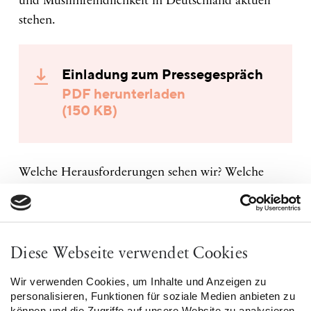
und Muslimfeindlichkeit in Deutschland aktuell
stehen.
Einladung zum Pressegespräch
PDF herunterladen
(150 KB)
Welche Herausforderungen sehen wir? Welche
Rolle spielt Deutschland beim Kampf gegen
Islamfeindlichkeit und antimuslimischen Rassismus
im europäischen Kontext? Welche Erfahrungen
machen Menschen in Deutschland mit
Diese Webseite verwendet Cookies
antimuslimischem Rassismus und wie ergeht es
Wir verwenden Cookies, um Inhalte und Anzeigen zu
Muslimen, die Opfer von islamfeindlich
personalisieren, Funktionen für soziale Medien anbieten zu
motivierten Übergriffen werden?
können und die Zugriffe auf unsere Website zu analysieren.