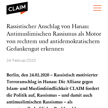
ÜBER UNS
Rassistischer
Rassistischer Anschlag von Hanau:
WER WIR SIND
Anschlag
Antimuslimischen Rassismus als Motor
WAS WIR TUN
von
WIE WIR ARBEITEN
Hanau:
von rechtem und antidemokratischem
Antimuslimischen
TEAM
AKTUELLES
Gedankengut erkennen
Rassismus
NEWS
ARBEITEN BEI CLAIM
als
SPENDEN
Motor
24. Februar 2020
VERANSTALTUNGEN
TRANSPARENZ
von
rechtem
PUBLIKATIONEN
und
Berlin, den 24.02.2020 – Rassistisch motivierter
antidemokratischem
Terroranschlag in Hanau: Die Allianz gegen
Gedankengut
erkennen
Islam- und Muslimfeindlichkeit CLAIM fordert
die Politik auf, Rassismus – und damit auch
antimuslimischen Rassismus – als