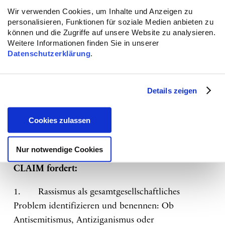
Vergleich zu 2017 deutlich zugenommen und lag
Wir verwenden Cookies, um Inhalte und Anzeigen zu
personalisieren, Funktionen für soziale Medien anbieten zu
2018 bei 74 Personen.
können und die Zugriffe auf unsere Website zu analysieren.
Weitere Informationen finden Sie in unserer
„Das Problembewusstsein zu antimuslimischem
Datenschutzerklärung
.
Rassismus und Rassismus insgesamt und seinen
Auswirkungen in der Gesellschaft muss daher jetzt
dringend gestärkt werden.“
so Nina Mühe.
“Wir
Details zeigen
benötigen ein breiteres Präventionsangebot, Schutz
und Stärkung von Betroffenen sowie verstärkte
Cookies zulassen
Maßnahmen zur Bekämpfung von
antimuslimischem Rassismus.“
Nur notwendige Cookies
CLAIM fordert:
1. Rassismus als gesamtgesellschaftliches
Problem identifizieren und benennen: Ob
Antisemitismus, Antiziganismus oder