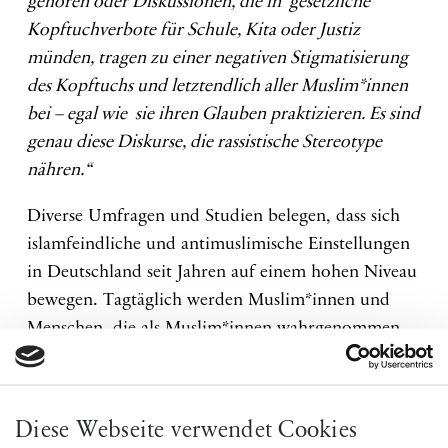
gehören oder Diskussionen, die in gesetzliche
Kopftuchverbote für Schule, Kita oder Justiz
münden, tragen zu einer negativen Stigmatisierung
des Kopftuchs und letztendlich aller Muslim*innen
bei – egal wie sie ihren Glauben praktizieren. Es sind
genau diese Diskurse, die rassistische Stereotype
nähren.“
Diverse Umfragen und Studien belegen, dass sich
islamfeindliche und antimuslimische Einstellungen
in Deutschland seit Jahren auf einem hohen Niveau
bewegen. Tagtäglich werden Muslim*innen und
Menschen, die als Muslim*innen wahrgenommen
werden, zur Zielscheibe für Übergriffe. Hiervon
erfährt die Öffentlichkeit kaum etwas: 2018
wurden insgesamt 910 islamfeindliche Straftaten
Diese Webseite verwendet Cookies
gezählt; die Zahl der dabei Verletzten hat im