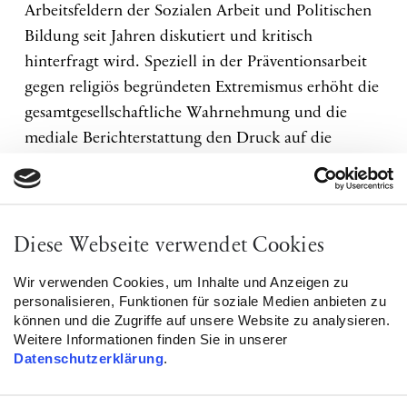
Arbeitsfeldern der Sozialen Arbeit und Politischen
Bildung seit Jahren diskutiert und kritisch
hinterfragt wird. Speziell in der Präventionsarbeit
gegen religiös begründeten Extremismus erhöht die
gesamtgesellschaftliche Wahrnehmung und die
mediale Berichterstattung den Druck auf die
beteiligten Akteure aus Zivilgesellschaft,
Sicherheitsbehörden und Politik. Welche
Auswirkungen hat der Sicherheitsdiskurs auf die
beteiligten Organisationen und Institutionen? Wie
Diese Webseite verwendet Cookies
und in welchem Rahmen kann die Zusammenarbeit
Wir verwenden Cookies, um Inhalte und Anzeigen zu
gestaltet werden? Und vor allem, wie ist sie unter
personalisieren, Funktionen für soziale Medien anbieten zu
der Berücksichtigung der rechtlichen
können und die Zugriffe auf unsere Website zu analysieren.
Weitere Informationen finden Sie in unserer
Rahmenbedingungen realisierbar?
Datenschutzerklärung
.
Diesen Fragen wird sich im Verlauf unseres Online-