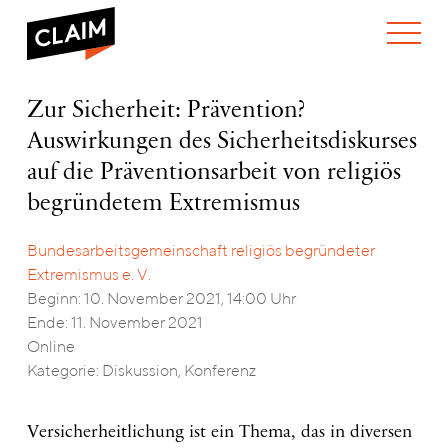
ÜBER UNS
Zur
Zur Sicherheit: Prävention?
WER WIR SIND
Sicherheit:
Auswirkungen des Sicherheitsdiskurses
WAS WIR TUN
Prävention?
WIE WIR ARBEITEN
Auswirkungen
auf die Präventionsarbeit von religiös
des
TEAM
AKTUELLES
begründetem Extremismus
Sicherheitsdiskurses
NEWS
ARBEITEN BEI CLAIM
auf
SPENDEN
die
Bundesarbeitsgemeinschaft religiös begründeter
VERANSTALTUNGEN
TRANSPARENZ
Präventionsarbeit
Extremismus e. V.
von
PUBLIKATIONEN
ENGLISH
Beginn: 10. November 2021, 14:00 Uhr
religiös
Ende: 11. November 2021
begründetem
Extremismus
Online
Kategorie: Diskussion, Konferenz
Versicherheitlichung ist ein Thema, das in diversen