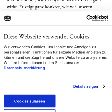
und beschreibt, wie das System weißer Privilegien
wirkt. Er zeigt ganz konkret, wie wir unseren
Rassismus verlernen können, um dem Ziel einer
friedlichen, gerechten und inklusiven Gesellschaft
gemeinsam näherzukommen. Die Lesungs- und
Gesprächsreihe „wOrte wechseln“ eröffnet Räume
Diese Webseite verwendet Cookies
für Debatten um das Zusammenleben in einer
Wir verwenden Cookies, um Inhalte und Anzeigen zu
postmigrantischen Gesellschaft.
personalisieren, Funktionen für soziale Medien anbieten zu
können und die Zugriffe auf unsere Website zu analysieren.
Kooperation: Stabsstelle für Partizipation und
Weitere Informationen finden Sie in unserer
Datenschutzerklärung
Integration, Hochschule Heilbronn,
.
Stadtbibliothek Heilbronn
Wo: Bildungscampus T-Bau, Bildungscampus 14,
Details zeigen
Heilbronn
Cookies zulassen
Eintritt: kostenfrei