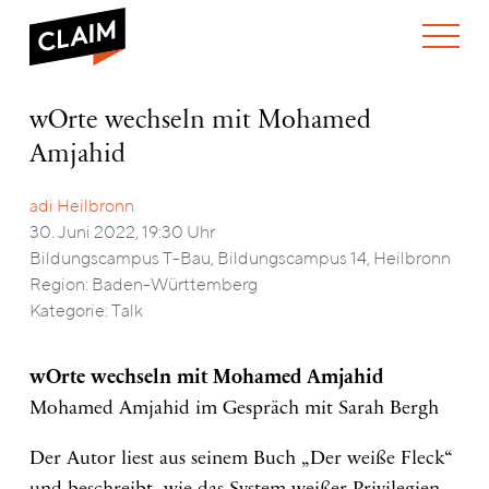
ÜBER UNS
wOrte
wOrte wechseln mit Mohamed
WER WIR SIND
wechseln
Amjahid
WAS WIR TUN
mit
WIE WIR ARBEITEN
Mohamed
Amjahid
adi Heilbronn
TEAM
AKTUELLES
30. Juni 2022, 19:30 Uhr
NEWS
ARBEITEN BEI CLAIM
Bildungscampus T-Bau, Bildungscampus 14, Heilbronn
SPENDEN
VERANSTALTUNGEN
TRANSPARENZ
Region: Baden-Württemberg
Kategorie: Talk
PUBLIKATIONEN
ENGLISH
wOrte wechseln mit Mohamed Amjahid
Mohamed Amjahid im Gespräch mit Sarah Bergh
Der Autor liest aus seinem Buch „Der weiße Fleck“