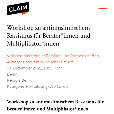
ÜBER UNS
Workshop
Workshop zu antimuslimischem
WER WIR SIND
zu
Rassismus für Berater*innen und
WAS WIR TUN
antimuslimischem
WIE WIR ARBEITEN
Rassismus
Multiplikator*innen
für
TEAM
AKTUELLES
Berater*innen
Verband binationaler Familien und Partnerschaften,
NEWS
ARBEITEN BEI CLAIM
und
SPENDEN
Aktionsbündnis muslimischer Frauen
Multiplikator*innen
VERANSTALTUNGEN
TRANSPARENZ
10. Dezember 2022, 10:00 Uhr
PUBLIKATIONEN
ENGLISH
Berlin
Region: Berlin
Kategorie: Fortbildung/Workshop
Workshop zu antimuslimischem Rassismus für
Berater*innen und Multiplikator*innen