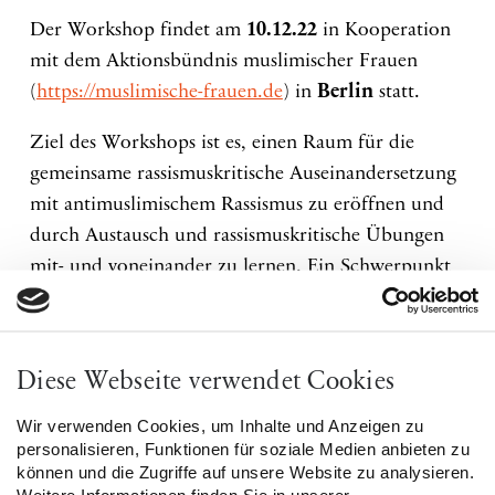
Der Workshop findet am
10.12.22
in Kooperation
mit dem Aktionsbündnis muslimischer Frauen
(
https://muslimische-frauen.de
) in
Berlin
statt.
Ziel des Workshops ist es, einen Raum für die
gemeinsame rassismuskritische Auseinandersetzung
mit antimuslimischem Rassismus zu eröffnen und
durch Austausch und rassismuskritische Übungen
mit- und voneinander zu lernen. Ein Schwerpunkt
des Workshops liegt dabei auf Verflechtungen von
race und gender. Zielgruppe sind insbesondere
Menschen, die beraterisch tätig sind und/ oder in
Diese Webseite verwendet Cookies
ihrer Arbeit Menschen, die von antimuslimischem
Rassismus betroffen sind, unterstützen.
Wir verwenden Cookies, um Inhalte und Anzeigen zu
personalisieren, Funktionen für soziale Medien anbieten zu
können und die Zugriffe auf unsere Website zu analysieren.
Mehr Informationen über uns:
https://binational-