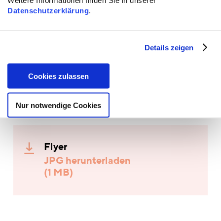
Weitere Informationen finden Sie in unserer
leipzig.de
Datenschutzerklärung
.
Datum: 10.12.22 um 10.00 – 16.30 Uhr
Details zeigen
Ort:
Berlin Mitte
, genaue Adresse wird nach
Anmeldung bekannt gegeben.
Cookies zulassen
Anmeldungen an:
loinaz@verband-binationaler.de
Nur notwendige Cookies
Die Teilnehmendenzahl ist begrenzt.
Flyer
JPG herunterladen
(1 MB)