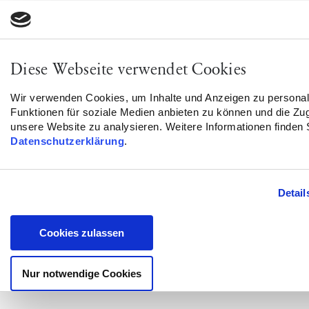
Weitere Infos findet ihr auf
Instagram
.
Diese Webseite verwendet Cookies
Flyer
JPG herunterladen
Wir verwenden Cookies, um Inhalte und Anzeigen zu personali
(193 KB)
Funktionen für soziale Medien anbieten zu können und die Zugr
unsere Website zu analysieren. Weitere Informationen finden 
Datenschutzerklärung
.
Link
Detail
https://f5xbp4chyrl.typeform.com/
Cookies zulassen
Nur notwendige Cookies