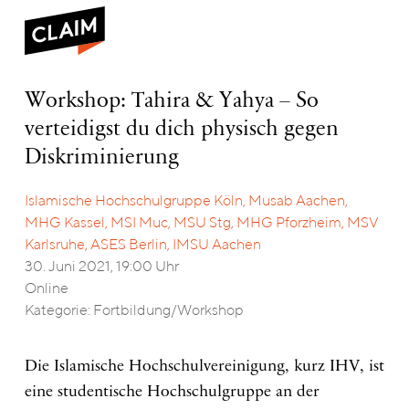
Ü
Workshop:
Workshop: Tahira & Yahya – So
WER 
Tahira
verteidigst du dich physisch gegen
WAS 
&
WIE WIR 
Yahya
Diskriminierung
–
AK
So
Islamische Hochschulgruppe Köln, Musab Aachen,
ARBEITEN B
verteidigst
S
MHG Kassel, MSI Muc, MSU Stg, MHG Pforzheim, MSV
du
VERANSTA
TRAN
dich
Karlsruhe, ASES Berlin, IMSU Aachen
physisch
PUBLI
30. Juni 2021, 19:00 Uhr
gegen
Online
Diskriminierung
Kategorie: Fortbildung/Workshop
Die Islamische Hochschulvereinigung, kurz IHV, ist
eine studentische Hochschulgruppe an der