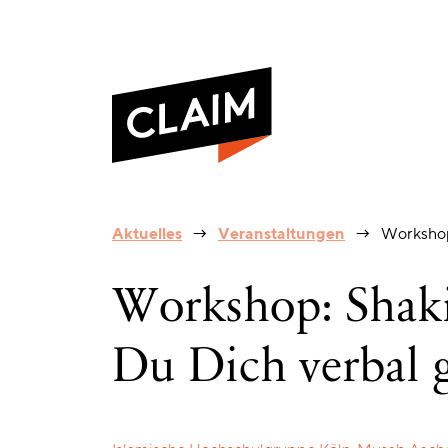
Workshop:
Aktuelles
Veranstaltungen
Workshop:
Shakiba
Siddiqui
–
Workshop: Shakib
So
verteidigst
Du
Du Dich verbal 
Dich
verbal
gegen
Diskriminierung