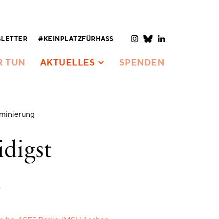
LETTER
#KEINPLATZFÜRHASS
R TUN
AKTUELLES
SPENDEN
iminierung
idigst
g