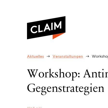
Workshop:
Aktuelles
Veranstaltungen
Workshop
Antimuslimischer
Rassismus
und
Workshop: Anti
Gegenstrategien
Gegenstrategien