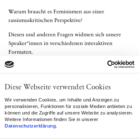
Warum braucht es Feminismen aus einer
rassismuskritischen Perspektive?
Diesen und anderen Fragen widmen sich unsere
Speaker*innen in verschiedenen interaktiven
Formaten.
„We should all be Feminists?!“ – Ein Gespräch zu
antimuslimischem Rassismus im Kontext von
Aktivismus, Feminismus und Machtkritik
Diese Webseite verwendet Cookies
05. 10. 2022 | 18:00-19:30
Wir verwenden Cookies, um Inhalte und Anzeigen zu
personalisieren, Funktionen für soziale Medien anbieten zu
können und die Zugriffe auf unsere Website zu analysieren.
Elif Adam & Ervanur Yilmaz
Weitere Informationen finden Sie in unserer
Datenschutzerklärung
.
Den Flyer zur Veranstaltungsreihe findet ihr im
Anhang und auf
Instagram
. Alle Veranstaltungen