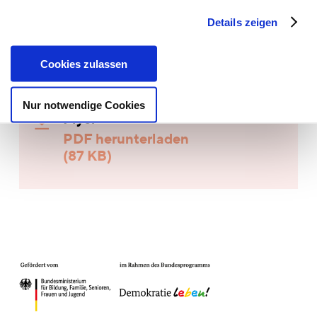
sind kostenlos.
Details zeigen
Die Anmeldung zu den einzelnen Veranstaltungen
Cookies zulassen
unter:
openmind@la-red.eu
Nur notwendige Cookies
Flyer
PDF herunterladen
(87 KB)