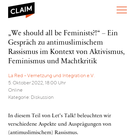
ÜBER UNS
„We
„We should all be Feminists?!“ – Ein
WER WIR SIND
should
Gespräch zu antimuslimischem
WAS WIR TUN
all
WIE WIR ARBEITEN
be
Rassismus im Kontext von Aktivismus,
Feminists?!“
TEAM
AKTUELLES
Feminismus und Machtkritik
–
NEWS
ARBEITEN BEI CLAIM
Ein
SPENDEN
Gespräch
La Red – Vernetzung und Integration e.V.
VERANSTALTUNGEN
TRANSPARENZ
zu
5. Oktober 2022, 18:00 Uhr
antimuslimischem
PUBLIKATIONEN
ENGLISH
Online
Rassismus
Kategorie: Diskussion
im
Kontext
von
In diesem Teil von Let’s Talk! beleuchten wir
Aktivismus,
Feminismus
verschiedene Aspekte und Ausprägungen von
und
(antimuslimischem) Rassismus.
Machtkritik