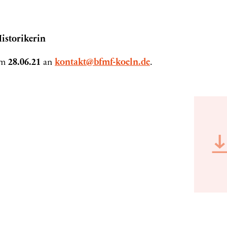
istorikerin
um
28.06.21
an
kontakt@bfmf-koeln.de
.