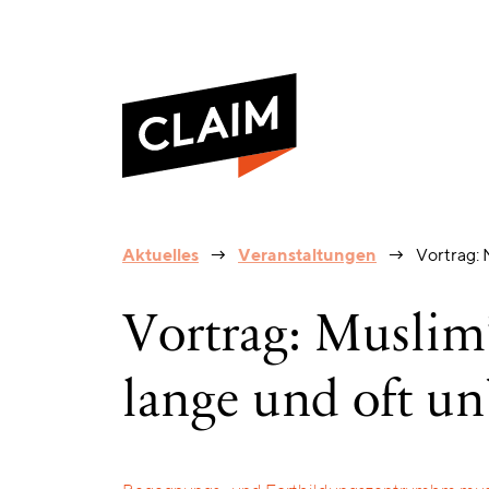
Vortrag:
Aktuelles
Veranstaltungen
Vortrag: 
Muslim*innen
in
Europa
Vortrag: Muslim
–
Eine
lange
lange und oft u
und
oft
unbekannte
Geschichte