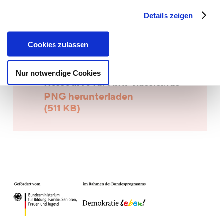
Wir bitten um
Anmeldung per Mail
bis zum
Details zeigen
21.06.21
an
kontakt@bfmf-koeln.de
.
Cookies zulassen
Muslim*innen gegen Rassismus -
Der Islam als eine spirituelle
Nur notwendige Cookies
Ressource für Anti-Rassismus
PNG herunterladen
(511 KB)