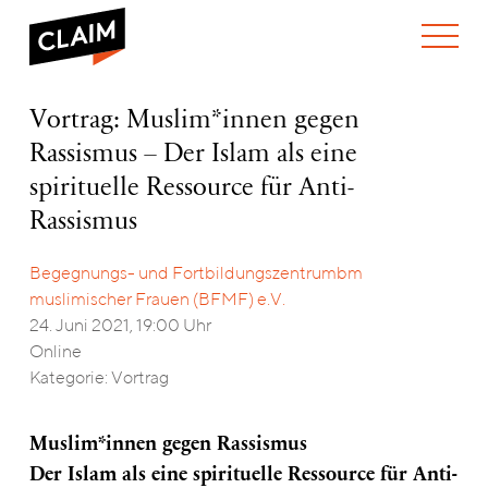
ÜBER UNS
Vortrag:
Vortrag: Muslim*innen gegen
WER WIR SIND
Muslim*innen
Rassismus – Der Islam als eine
WAS WIR TUN
gegen
WIE WIR ARBEITEN
Rassismus
spirituelle Ressource für Anti-
–
TEAM
AKTUELLES
Rassismus
Der
NEWS
ARBEITEN BEI CLAIM
Islam
SPENDEN
als
Begegnungs- und Fortbildungszentrumbm
VERANSTALTUNGEN
TRANSPARENZ
eine
muslimischer Frauen (BFMF) e.V.
spirituelle
PUBLIKATIONEN
ENGLISH
24. Juni 2021, 19:00 Uhr
Ressource
Online
für
Anti-
Kategorie: Vortrag
Rassismus
Muslim*innen gegen Rassismus
Der Islam als eine spirituelle Ressource für Anti-