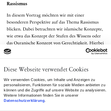
Rassismus
In diesem Vortrag möchten wir mit einer
besonderen Perspektive auf das Thema Rassismus
blicken. Dabei betrachten wir islamische Konzepte,
wie etwa das Konzept der Stufen des Wissens oder
das Quranische Konzept von Gerechtigkeit. Hierbei
zeigt sich: Anti-Rassismus-Arbeit ist ein Kern der
islamischen Lehre. Gemeinsam wollen wir den
Islam als wichtige Ressource gegen Rassismus
Diese Webseite verwendet Cookies
verstehen und als Lösungsmodell kennenlernen.
Wir verwenden Cookies, um Inhalte und Anzeigen zu
Datum:
Do., 24.06.21
personalisieren, Funktionen für soziale Medien anbieten zu
Uhrzeit:
19:00 – 20:30 Uhr
können und die Zugriffe auf unsere Website zu analysieren.
Weitere Informationen finden Sie in unserer
Referent:
Ibrahim El-Khawankey, Muslimische
Datenschutzerklärung
.
Initiative für Aktiven Anti-Rassismus (M!AAR)