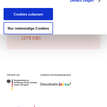
Details zeigen
Facebook:
https://bit.ly/3j1OunW
Instagram:
https://bit.ly/3gNp3DK
Cookies zulassen
Flyer
Nur notwendige Cookies
JPG herunterladen
(275 KB)