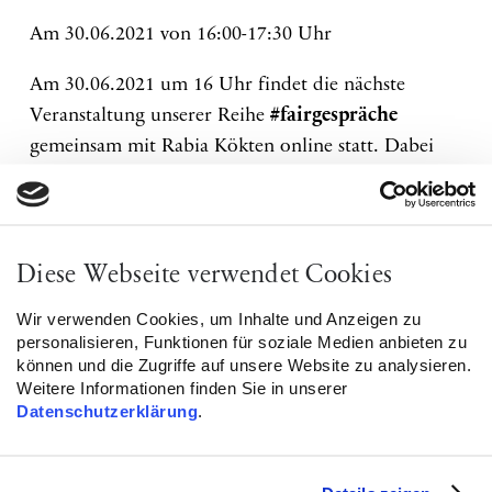
Am 30.06.2021 von 16:00-17:30 Uhr
Am 30.06.2021 um 16 Uhr findet die nächste
Veranstaltung unserer Reihe
#fairgespräche
gemeinsam mit Rabia Kökten online statt. Dabei
geht sie den Fragen nach, wie aktuelle soziale
Bewegungen wissenschaftlich gesehen werden und
wie Rassismuskritik, Empowerment und Solidarität
in Theorie und Praxis aussehen. Welche
Diese Webseite verwendet Cookies
Gegenstrategien gibt es? Nach ihrem Vortrag gibt es
Wir verwenden Cookies, um Inhalte und Anzeigen zu
die Möglichkeit, Fragen zu stellen und das
personalisieren, Funktionen für soziale Medien anbieten zu
Gespräch zu suchen.
können und die Zugriffe auf unsere Website zu analysieren.
Weitere Informationen finden Sie in unserer
Datenschutzerklärung
.
Jetzt anmelden:
info@fair-int.de
Twitter:
https://bit.ly/2SV4aPd