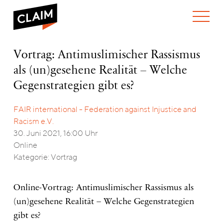
ÜBER UNS
Vortrag:
Vortrag: Antimuslimischer Rassismus
WER WIR SIND
Antimuslimischer
als (un)gesehene Realität – Welche
WAS WIR TUN
Rassismus
WIE WIR ARBEITEN
als
Gegenstrategien gibt es?
(un)gesehene
TEAM
AKTUELLES
Realität
FAIR international - Federation against Injustice and
NEWS
ARBEITEN BEI CLAIM
–
SPENDEN
Racism e.V.
Welche
VERANSTALTUNGEN
TRANSPARENZ
Gegenstrategien
30. Juni 2021, 16:00 Uhr
gibt
PUBLIKATIONEN
ENGLISH
Online
es?
Kategorie: Vortrag
Online-Vortrag: Antimuslimischer Rassismus als
(un)gesehene Realität – Welche Gegenstrategien
gibt es?