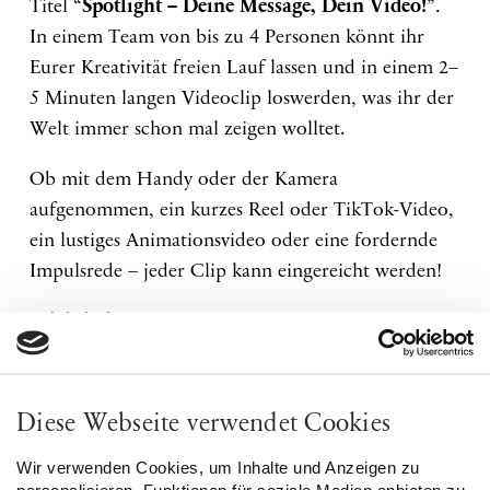
Titel “
Spotlight – Deine Message, Dein Video!
”.
In einem Team von bis zu 4 Personen könnt ihr
Eurer Kreativität freien Lauf lassen und in einem 2–
5 Minuten langen Videoclip loswerden, was ihr der
Welt immer schon mal zeigen wolltet.
Ob mit dem Handy oder der Kamera
aufgenommen, ein kurzes Reel oder TikTok-Video,
ein lustiges Animationsvideo oder eine fordernde
Impulsrede – jeder Clip kann eingereicht werden!
Wichtig ist:
Was ist Eure Message? Und wie kreativ und
verständlich bringt ihr sie im Video rüber?
Diese Webseite verwendet Cookies
Dir liegt ein Thema besonders am Herzen? Du
möchtest Menschen, die sonst nicht gehört werden,
Wir verwenden Cookies, um Inhalte und Anzeigen zu
personalisieren, Funktionen für soziale Medien anbieten zu