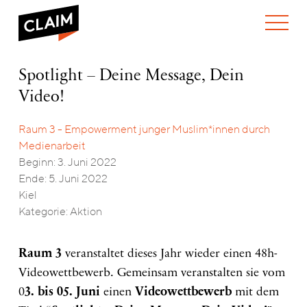
ÜBER UNS
Spotlight
Spotlight – Deine Message, Dein
WER WIR SIND
–
Video!
WAS WIR TUN
Deine
WIE WIR ARBEITEN
Message,
Dein
Raum 3 - Empowerment junger Muslim*innen durch
TEAM
AKTUELLES
Video!
Medienarbeit
NEWS
ARBEITEN BEI CLAIM
Beginn: 3. Juni 2022
SPENDEN
VERANSTALTUNGEN
TRANSPARENZ
Ende: 5. Juni 2022
Kiel
PUBLIKATIONEN
ENGLISH
Kategorie: Aktion
Raum 3
veranstaltet dieses Jahr wieder einen 48h-
Videowettbewerb. Gemeinsam veranstalten sie vom
0
3. bis 05. Juni
einen
Videowettbewerb
mit dem