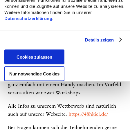
eine Stimme geben? Ein Dankeschön für den*die
können und die Zugriffe auf unsere Website zu analysieren.
immer gut gelaunte*n Dönerverkäufer*in oder ein
Weitere Informationen finden Sie in unserer
politisches Statement für mehr Zusammenhalt in
Datenschutzerklärung
.
der Gesellschaft?
Beim Videowettbewerb können alle mitmachen
Details zeigen
(ab 15 Jahren), denn alle haben etwas zu sagen!
Cookies zulassen
Egal ob ihr schon Erfahrungen mit Filmen habt
oder noch nicht. Als Teilnehmende braucht ihr
Nur notwendige Cookies
auch keine Kamera, sondern könnt Euer Video
ganz einfach mit einem Handy machen. Im Vorfeld
veranstalten wir zwei Workshops.
Alle Infos zu unserem Wettbewerb sind natürlich
auch auf unserer Webseite:
https://48hkiel.de/
Bei Fragen können sich die Teilnehmenden gerne