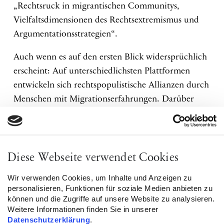
„Rechtsruck in migrantischen Communitys,
Vielfaltsdimensionen des Rechtsextremismus und
Argumentationsstrategien“.
Auch wenn es auf den ersten Blick widersprüchlich
erscheint: Auf unterschiedlichsten Plattformen
entwickeln sich rechtspopulistische Allianzen durch
Menschen mit Migrationserfahrungen. Darüber
spricht mit Dr. Cihan Sinanoğlu (DeZIM). Er teilt
Erfahrungen aus seinem Projekt „Inter-migrantische
Dynamiken und kumulierte Rassismuserfahrungen
in Deutschland“.
Diese Webseite verwendet Cookies
Wir verwenden Cookies, um Inhalte und Anzeigen zu
Gemeinsam sollen sich mit folgenden Fragen
personalisieren, Funktionen für soziale Medien anbieten zu
auseinandersetzt werden:
können und die Zugriffe auf unsere Website zu analysieren.
Weitere Informationen finden Sie in unserer
Wie und mit welchem Zweck kommen solche
Datenschutzerklärung
.