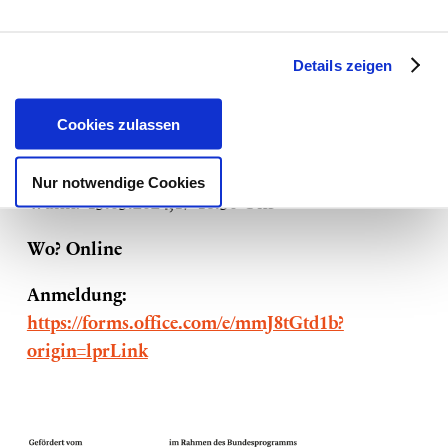
Allianzen zustande?
Welche (gemeinsamen) Ziele verfolgen sie?
Details zeigen
Welche (privaten) Argumentationsstrategien
Cookies zulassen
können wir nutzen, um antidemokratische
Erzählungen zu entlarven?
Nur notwendige Cookies
Wann? 15.05.2024,17-18:30 Uhr
Wo? Online
Anmeldung:
https://forms.office.com/e/mmJ8tGtd1b?
origin=lprLink