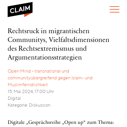
ÜBER UNS
Rechtsruck
Rechtsruck in migrantischen
WER WIR SIND
in
Communitys, Vielfaltsdimensionen
WAS WIR TUN
migrantischen
WIE WIR ARBEITEN
Communitys,
des Rechtsextremismus und
Vielfaltsdimensionen
TEAM
AKTUELLES
Argumentationsstrategien
des
NEWS
ARBEITEN BEI CLAIM
Rechtsextremismus
SPENDEN
und
Open Mind – transnational und
VERANSTALTUNGEN
TRANSPARENZ
Argumentationsstrategien
communityübergreifend gegen Islam- und
PUBLIKATIONEN
ENGLISH
Muslimfeindlichkeit
15. Mai 2024, 17:00 Uhr
Digital
Kategorie: Diskussion
Digitale „Gesprächsreihe „Open up“ zum Thema: