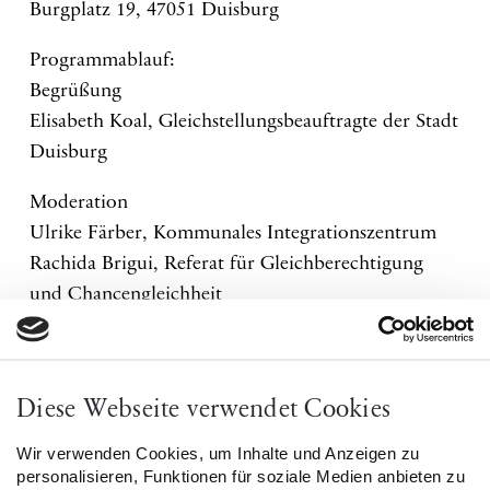
Burgplatz 19, 47051 Duisburg
Programmablauf:
Begrüßung
Elisabeth Koal, Gleichstellungsbeauftragte der Stadt
Duisburg
Moderation
Ulrike Färber, Kommunales Integrationszentrum
Rachida Brigui, Referat für Gleichberechtigung
und Chancengleichheit
Input
Ikram Kabchi, Geschäftsführerin Sozialdienst
muslimischer Frauen & Referentin für
Diese Webseite verwendet Cookies
Empowerment und Antirassismusarbeit
Wir verwenden Cookies, um Inhalte und Anzeigen zu
personalisieren, Funktionen für soziale Medien anbieten zu
Podiumsdiskussion mit