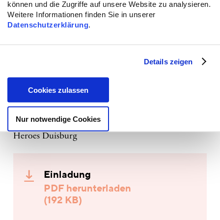
können und die Zugriffe auf unsere Website zu analysieren.
Klaus Stephan, Schulleiter der Lise Meitner –
Weitere Informationen finden Sie in unserer
Datenschutzerklärung
.
Gesamtschule in Rheinhausen
Ikram Kabchi, Geschäftsführerin Sozialdienst
muslimischer Frauen & Referentin für
Details zeigen
Empowerment und Antirassismusarbeit
Julia Rombeck, Koordinatorin Schule ohne
Cookies zulassen
Rassismus – Schule mit Courage
Karim Moustafa, Studienrat, Verband muslimischer
Nur notwendige Cookies
Lehrkräfte
Heroes Duisburg
Einladung
PDF herunterladen
(192 KB)