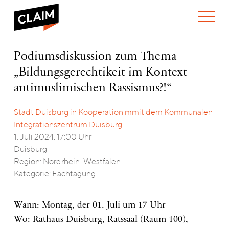
ÜBER UNS
Podiumsdiskussion
Podiumsdiskussion zum Thema
WER WIR SIND
zum
„Bildungsgerechtikeit im Kontext
WAS WIR TUN
Thema
WIE WIR ARBEITEN
„Bildungsgerechtikeit
antimuslimischen Rassismus?!“
im
TEAM
AKTUELLES
Kontext
Stadt Duisburg in Kooperation mmit dem Kommunalen
NEWS
ARBEITEN BEI CLAIM
antimuslimischen
SPENDEN
Integrationszentrum Duisburg
Rassismus?!“
VERANSTALTUNGEN
TRANSPARENZ
1. Juli 2024, 17:00 Uhr
PUBLIKATIONEN
ENGLISH
Duisburg
Region: Nordrhein-Westfalen
Kategorie: Fachtagung
Wann: Montag, der 01. Juli um 17 Uhr
Wo: Rathaus Duisburg, Ratssaal (Raum 100),