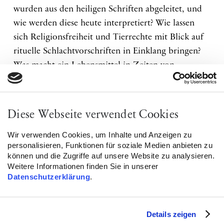
wurden aus den heiligen Schriften abgeleitet, und
wie werden diese heute interpretiert? Wie lassen
sich Religionsfreiheit und Tierrechte mit Blick auf
rituelle Schlachtvorschriften in Einklang bringen?
Was macht ein Lebensmittel in Zeiten von
Massentierhaltung und Bio-Boom halal oder
koscher?
Diese Webseite verwendet Cookies
Podiumsdiskussion mit:
Wir verwenden Cookies, um Inhalte und Anzeigen zu
Asmaa El Maaroufi (Universität Münster)
personalisieren, Funktionen für soziale Medien anbieten zu
können und die Zugriffe auf unsere Website zu analysieren.
Dr. Simone Horstmann (TU Dortmund)
Weitere Informationen finden Sie in unserer
Datenschutzerklärung
.
Dr. Deborah Williger (Institut für Theologische
Zoologie)
Details zeigen
Moderation: Engin Karahan (Alhambra