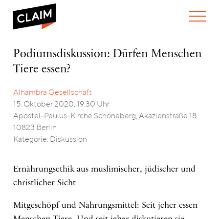
ÜBER UNS
Podiumsdiskussion:
Podiumsdiskussion: Dürfen Menschen
WER WIR SIND
Dürfen
Tiere essen?
WAS WIR TUN
Menschen
WIE WIR ARBEITEN
Tiere
essen?
Alhambra Gesellschaft
TEAM
AKTUELLES
15. Oktober 2020, 19:30 Uhr
NEWS
ARBEITEN BEI CLAIM
Apostel-Paulus-Kirche Schöneberg, Akazienstraße 18,
SPENDEN
VERANSTALTUNGEN
TRANSPARENZ
10823 Berlin
Kategorie: Diskussion
PUBLIKATIONEN
ENGLISH
Ernährungsethik aus muslimischer, jüdischer und
christlicher Sicht
Mitgeschöpf und Nahrungsmittel: Seit jeher essen