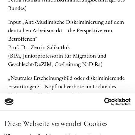
Ferda Ataman (Antidiskriminierungsbeauftrage des
Bundes)
Input „Anti-Muslimische Diskriminierung auf dem
deutschen Arbeitsmarkt – die Perspektive von
Betroffenen“
Prof. Dr. Zerrin Salikutluk
(BIM, Juniorprofessorin für Migration und
Geschlecht/DeZIM, Co-Leitung NaDiRa)
„Neutrales Erscheinungsbild oder diskriminierende
Erwartungen? – Kopftuchverbote im Lichte des
Unions- und Verfassungsrechts“
Dr. Aqila Sandhu
(Universität Augsburg)
Diese Webseite verwendet Cookies
Podiumsdiskussion mit: