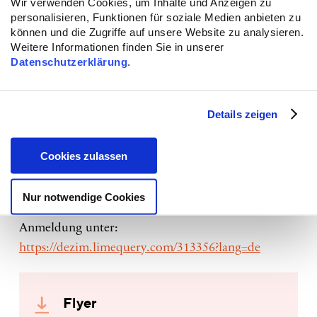
Wir verwenden Cookies, um Inhalte und Anzeigen zu
Dr. Aqila Sandhu (Universität Augsburg) Tuba
personalisieren, Funktionen für soziale Medien anbieten zu
können und die Zugriffe auf unsere Website zu analysieren.
Bozkurt (MdA von Fraktion Bündnis 90/Die
Weitere Informationen finden Sie in unserer
Grünen) Gabriele Boos-Niazy (Aktionsbündnis
Datenschutzerklärung
.
muslimischer Frauen), Saba-Nur Cheema (Goethe-
Universität, Frankfurt)
Moderation: Dalal Mahra (Kopftuchmädchen)
Details zeigen
Freitag, 30.6.2023 • 18:30 • Humboldt-Universität
Cookies zulassen
zu Berlin • Festsaal Luisenstr. 56 • 10115 Berlin •
Info:
www.bim.hu-berlin.de
Nur notwendige Cookies
Anmeldung unter:
https://dezim.limequery.com/313356?lang=de
Flyer