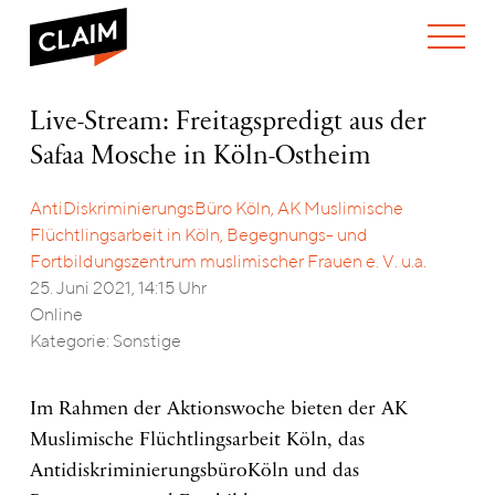
ÜBER UNS
Live-
Live-Stream: Freitagspredigt aus der
WER WIR SIND
Stream:
Safaa Mosche in Köln-Ostheim
WAS WIR TUN
Freitagspredigt
WIE WIR ARBEITEN
aus
der
AntiDiskriminierungsBüro Köln, AK Muslimische
TEAM
AKTUELLES
Safaa
Flüchtlingsarbeit in Köln, Begegnungs- und
NEWS
ARBEITEN BEI CLAIM
Mosche
Fortbildungszentrum muslimischer Frauen e. V. u.a.
SPENDEN
in
VERANSTALTUNGEN
TRANSPARENZ
25. Juni 2021, 14:15 Uhr
Köln-
Online
Ostheim
PUBLIKATIONEN
ENGLISH
Kategorie: Sonstige
Im Rahmen der Aktionswoche bieten der AK
Muslimische Flüchtlingsarbeit Köln, das
AntidiskriminierungsbüroKöln und das