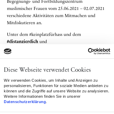
Begegnungs- und Fortbildungszentrum
muslimischer Frauen vom 25.06.2021 – 02.07.2021
verschiedene Aktivitäten zum Mitmachen und
Mitdiskutieren an.
Unter dem #keinplatzfürhass und dem
#distanzierdich
und
@tag.gegen.antimuslimischen.rassismus
können
sich Mitmachende unter diesem Link verschiedenen
Online-Formate herunterladen und entsprechend
Diese Webseite verwendet Cookies
nutzen:
https://ihaus.org/distanzierdich/
Wir verwenden Cookies, um Inhalte und Anzeigen zu
25.06.2021 findet ein Live-Stream der
personalisieren, Funktionen für soziale Medien anbieten zu
Freitagspredigt aus der Safaa Mosche in Köln-
können und die Zugriffe auf unsere Website zu analysieren.
Weitere Informationen finden Sie in unserer
Ostheim mit Mouloud Haji statt.
Datenschutzerklärung
.