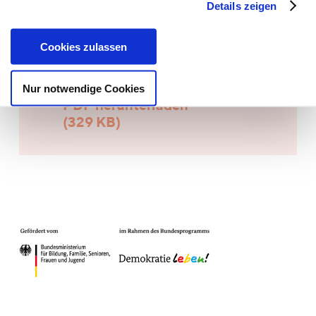
Details zeigen
1109&kursname=Kunst+Wissen+Widerstand&katid
=0#inhalt
Cookies zulassen
Flyer
Nur notwendige Cookies
PDF herunterladen
(329 KB)