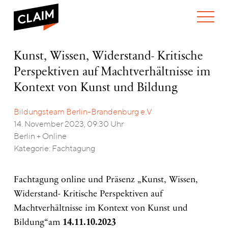
ÜBER UNS
Kunst,
Kunst, Wissen, Widerstand- Kritische
WER WIR SIND
Wissen,
Perspektiven auf Machtverhältnisse im
WAS WIR TUN
Widerstand-
WIE WIR ARBEITEN
Kritische
Kontext von Kunst und Bildung
Perspektiven
TEAM
AKTUELLES
auf
Bildungsteam Berlin-Brandenburg e.V
NEWS
ARBEITEN BEI CLAIM
Machtverhältnisse
SPENDEN
14. November 2023, 09:30 Uhr
im
VERANSTALTUNGEN
TRANSPARENZ
Kontext
Berlin + Online
von
PUBLIKATIONEN
ENGLISH
Kategorie: Fachtagung
Kunst
und
Bildung
Fachtagung online und Präsenz „Kunst, Wissen,
Widerstand- Kritische Perspektiven auf
Machtverhältnisse im Kontext von Kunst und
Bildung“am
14.11.10.2023