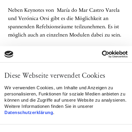
Neben Keynotes von María do Mar Castro Varela
und Verónica Orsi gibt es die Möglichkeit an
spannenden Refelxionsräume teilzunehmen. Es ist
möglich auch an einzelnen Modulen dabei zu sein.
Die Fachtagung richtet sich an Initiativen, Vereine,
Organisationen und Menschen, die in der
Künstlerischen und Politischen Bildungsarbeit,
Schule und Hort gegen Diskriminierung,
Diese Webseite verwendet Cookies
Antisemitismus, Rassismus, etc. aktiv sind.
Wir verwenden Cookies, um Inhalte und Anzeigen zu
personalisieren, Funktionen für soziale Medien anbieten zu
Die Anmeldung ist über die Internetseite vom
können und die Zugriffe auf unsere Website zu analysieren.
Bildungswerk Berlin der Heinrich-Böll-Stiftung
Weitere Informationen finden Sie in unserer
unter folgendem Link möglich:
Datenschutzerklärung
.
https://programm.bildungswerk-boell.de/index.php?
kathaupt=11&knr=23-