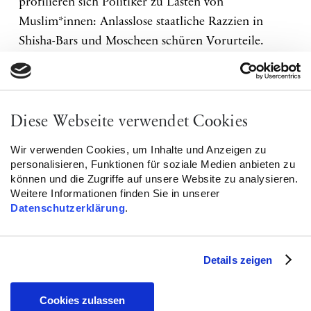
profilieren sich Politiker zu Lasten von
Muslim*innen: Anlasslose staatliche Razzien in
Shisha-Bars und Moscheen schüren Vorurteile.
CDU und SPD halten am Kopftuchverbot für
Lehrerinnen, dem sogenannten Neutralitätsgesetz,
fest, obwohl das Bundesarbeitsgericht festgestellt
hat, dass das Gesetz kopftuchtragende Musliminnen
Diese Webseite verwendet Cookies
diskriminiert. Zuletzt wurde eine
Wir verwenden Cookies, um Inhalte und Anzeigen zu
Integrationsbeauftragte ernannt, die den Islam, so
personalisieren, Funktionen für soziale Medien anbieten zu
wie er von vielen interpretiert würde, »als eine
können und die Zugriffe auf unsere Website zu analysieren.
Weitere Informationen finden Sie in unserer
geladene Waffe« bezeichnet hat und ein Programm
Datenschutzerklärung
.
eingerichtet, das religiöses Mobbing durch
Muslim*innen belegen soll. Stattdessen müsste
Beratung und Bildung gegen Rassismus finanziert
Details zeigen
werden!
Cookies zulassen
Diese Ungerechtigkeiten wollen wir nicht länger