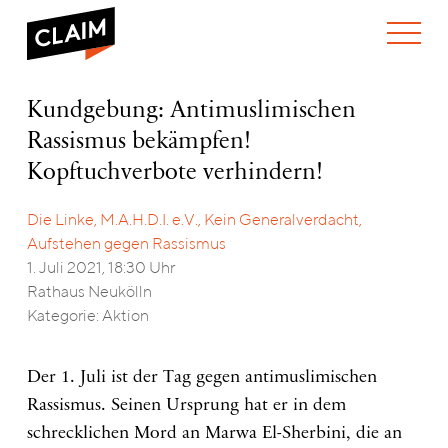
ÜBER UNS
Kundgebung:
Kundgebung: Antimuslimischen
WER WIR SIND
Antimuslimischen
Rassismus bekämpfen!
WAS WIR TUN
Rassismus
WIE WIR ARBEITEN
bekämpfen!
Kopftuchverbote verhindern!
Kopftuchverbote
TEAM
AKTUELLES
verhindern!
Die Linke, M.A.H.D.I. e.V., Kein Generalverdacht,
NEWS
ARBEITEN BEI CLAIM
SPENDEN
Aufstehen gegen Rassismus
VERANSTALTUNGEN
TRANSPARENZ
1. Juli 2021, 18:30 Uhr
PUBLIKATIONEN
ENGLISH
Rathaus Neukölln
Kategorie: Aktion
Der 1. Juli ist der Tag gegen antimuslimischen
Rassismus. Seinen Ursprung hat er in dem
schrecklichen Mord an Marwa El-Sherbini, die an