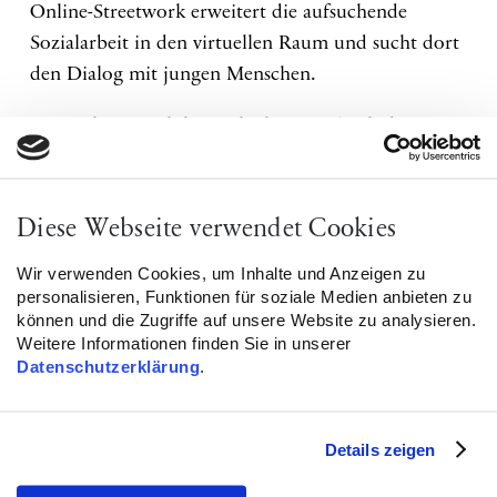
Online-Streetwork erweitert die aufsuchende
Sozialarbeit in den virtuellen Raum und sucht dort
den Dialog mit jungen Menschen.
Die Online-Workshopreihe hat zum Ziel, dass
Fachkräfte, mittels theoretischer Grundlagen und
praktischer Übungen, für die Arbeit mit
Jugendlichen und jungen Erwachsenen sensibilisiert
Diese Webseite verwendet Cookies
und geschult werden. Der Fokus liegt dabei auf
Wir verwenden Cookies, um Inhalte und Anzeigen zu
islamistischer Radikalisierung und Präventionsarbeit
personalisieren, Funktionen für soziale Medien anbieten zu
in virtuellen Communities.
können und die Zugriffe auf unsere Website zu analysieren.
Weitere Informationen finden Sie in unserer
Referent:innen
Datenschutzerklärung
.
· Sabrina Radhia Behrens – Projektleitung,
Islamwissenschaftlerin und Traumafachberaterin
Details zeigen