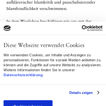
aufklärerischer lslamkritik und pauschalisierender
Islamfeindlichkeit verschwimmen.
In dem Workshop beschäftigen wir uns mit der
Frage, was das Eine von dem Anderen
unterscheidet. Er bietet einen Raum für einen
freien und demokratischen Meinungsaustausch, in
Diese Webseite verwendet Cookies
dem die bereits angestoßene Debatte konstruktiv
fortgeführt werden kann.
Wir verwenden Cookies, um Inhalte und Anzeigen zu
personalisieren, Funktionen für soziale Medien anbieten zu
können und die Zugriffe auf unsere Website zu analysieren.
Wir vom NIR möchten alle Interessierten zu dem
Weitere Informationen finden Sie in unserer
Workshop einladen und sich an dieser Debatte zu
Datenschutzerklärung
.
beteiligen.
Der Workshop ist für alle offen und kostenfrei.
Details zeigen
Über eine Spende würden wir uns freuen.
Jede_r kann ohne Anmeldung teilnehmen. Wer