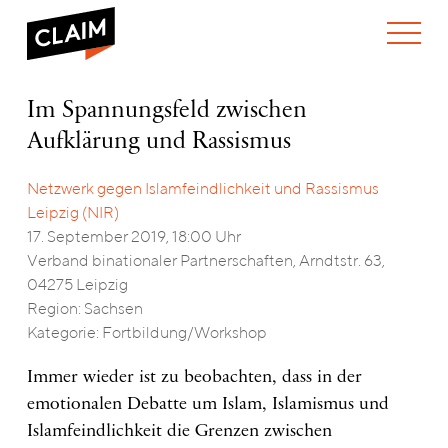
ÜBER UNS
Im
Im Spannungsfeld zwischen
WER WIR SIND
Spannungsfeld
Aufklärung und Rassismus
WAS WIR TUN
zwischen
WIE WIR ARBEITEN
Aufklärung
und
Netzwerk gegen Islamfeindlichkeit und Rassismus
TEAM
AKTUELLES
Rassismus
Leipzig (NIR)
NEWS
ARBEITEN BEI CLAIM
17. September 2019, 18:00 Uhr
SPENDEN
VERANSTALTUNGEN
TRANSPARENZ
Verband binationaler Partnerschaften, Arndtstr. 63,
04275 Leipzig
PUBLIKATIONEN
ENGLISH
Region: Sachsen
Kategorie: Fortbildung/Workshop
Immer wieder ist zu beobachten, dass in der
emotionalen Debatte um Islam, Islamismus und
Islamfeindlichkeit die Grenzen zwischen