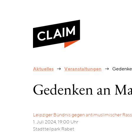
Gedenken
Aktuelles
Veranstaltungen
Gedenken
an
Marwa
El-
Gedenken an Ma
Sherbini
Leipziger Bündnis gegen antimuslimischer Ras
1. Juli 2024, 19:00 Uhr
Stadtteilpark Rabet