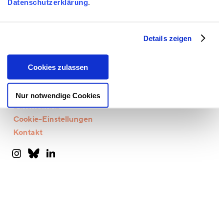
Datenschutzerklärung
.
Details zeigen
Cookies zulassen
Impressum
Nur notwendige Cookies
Datenschutz
Cookie-Einstellungen
Kontakt