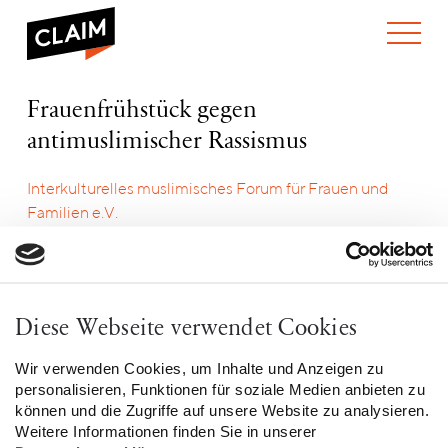
ÜBER UNS
Frauenfrühstück
Frauenfrühstück gegen
WER WIR SIND
gegen
antimuslimischer Rassismus
WAS WIR TUN
antimuslimischer
WIE WIR ARBEITEN
Rassismus
Interkulturelles muslimisches Forum für Frauen und
TEAM
AKTUELLES
Familien e.V.
NEWS
ARBEITEN BEI CLAIM
24. Juni 2024, 10:00 Uhr
SPENDEN
VERANSTALTUNGEN
TRANSPARENZ
Imfff e.V. - Kopenhagenstr. 11 - 81829 Müchen
Region: Bayern
PUBLIKATIONEN
ENGLISH
Kategorie: Sonstige
Diese Webseite verwendet Cookies
Wir verwenden Cookies, um Inhalte und Anzeigen zu
personalisieren, Funktionen für soziale Medien anbieten zu
können und die Zugriffe auf unsere Website zu analysieren.
Weitere Informationen finden Sie in unserer