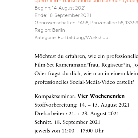
open mind – Transnational und communityüberg
Beginn: 14. August 2021
Ende: 18. September 2021
Genossenschaften PA58, Prinzenallee 58, 13359
Region: Berlin
Kategorie: Fortbildung/Workshop
Möchtest du erfahren, wie ein professionel
Film-Set Kameramann*frau, Regisseur*in, Jo
Oder fragst du dich, wie man in einem klei
professionelles Social-Media-Video erstellt?
Kompaktseminar:
Vier Wochenenden
Stoffvorbereitung: 14. + 15. August 2021
Dreharbeiten: 21. + 28. August 2021
Schnitt: 18. September 2021
jeweils von 11:00 – 17:00 Uhr