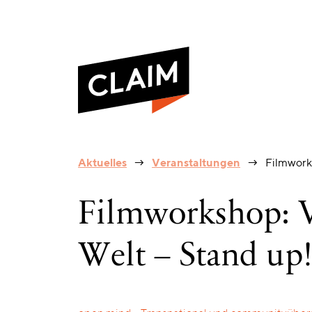
Filmworkshop:
Aktuelles
Veranstaltungen
Filmwork
Visuelles
Wörterbuch.
Deine
Filmworkshop: V
Welt
–
Stand
Welt – Stand up
up!