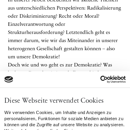
In unserer Arbeit beleuchten wir aktuelle Themen
aus unterschiedlichen Perspektiven: Radikalisierung
oder Diskriminierung? Recht oder Moral?
Einzelverantwortung oder
Strukturherausforderung? Letztendlich geht es
immer darum, wie wir das Miteinander in unserer
heterogenen Gesellschaft gestalten können – also
um unsere Demokratie!
Doch wie und wo geht es zur Demokratie? Was
bedeutet Demokratie innerhalb verschiedener
Handlungsfelder? Was treibt sie voran und was
behindert sie? Welche Zusammenhänge bestehen
zwischen Demokratie und Radikalität? Und kann
Diese Webseite verwendet Cookies
man auch radikal demokratisch sein?
Wir verwenden Cookies, um Inhalte und Anzeigen zu
personalisieren, Funktionen für soziale Medien anbieten zu
Wir laden Sie herzlich zum Auftakt unserer
können und die Zugriffe auf unsere Website zu analysieren.
Veranstaltungsreihe „Wo geht ́s denn hier zur