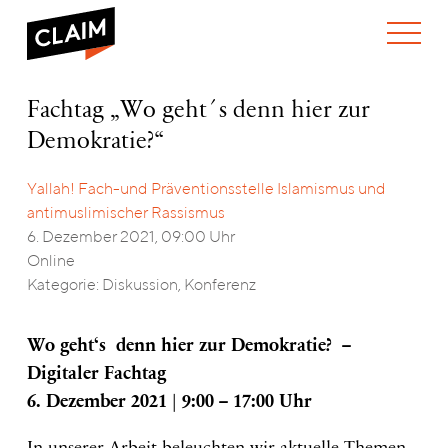
ÜBER UNS
Fachtag
Fachtag „Wo geht´s denn hier zur
WER WIR SIND
„Wo
Demokratie?“
WAS WIR TUN
geht
WIE WIR ARBEITEN
´s
denn
Yallah! Fach-und Präventionsstelle Islamismus und
TEAM
AKTUELLES
hier
antimuslimischer Rassismus
NEWS
ARBEITEN BEI CLAIM
zur
6. Dezember 2021, 09:00 Uhr
SPENDEN
Demokratie?“
VERANSTALTUNGEN
TRANSPARENZ
Online
Kategorie: Diskussion, Konferenz
PUBLIKATIONEN
ENGLISH
Wo geht‘s denn hier zur Demokratie? –
Digitaler Fachtag
6. Dezember 2021 | 9:00 – 17:00 Uhr