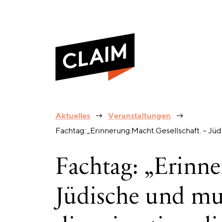
Fachtag:
Aktuelles
Veranstaltungen
„Erinnerung.Macht.Gesellschaft.
Fachtag: „Erinnerung.Macht.Gesellschaft. – Jüd
–
Jüdische
und
Fachtag: „Erinne
muslimische
Perspektiven
auf
Jüdische und mu
die
migrationsdiverse
Gesellschaft“