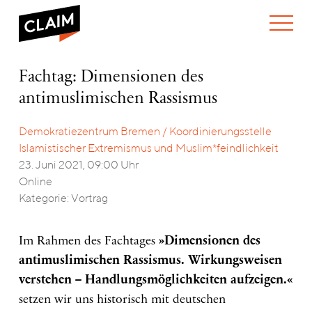
ÜBER UNS
Fachtag:
Fachtag: Dimensionen des
WER WIR SIND
Dimensionen
antimuslimischen Rassismus
WAS WIR TUN
des
WIE WIR ARBEITEN
antimuslimischen
Rassismus
Demokratiezentrum Bremen / Koordinierungsstelle
TEAM
AKTUELLES
Islamistischer Extremismus und Muslim*feindlichkeit
NEWS
ARBEITEN BEI CLAIM
23. Juni 2021, 09:00 Uhr
SPENDEN
VERANSTALTUNGEN
TRANSPARENZ
Online
Kategorie: Vortrag
PUBLIKATIONEN
ENGLISH
Im Rahmen des Fachtages
»Dimensionen des
antimuslimischen Rassismus. Wirkungsweisen
verstehen – Handlungsmöglichkeiten aufzeigen.«
setzen wir uns historisch mit deutschen