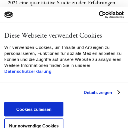
2021 eine quantitative Studie zu den Erfahrungen
von muslimischen Schüler*innen an der Schule
durchgeführt. Den Hintergrund der Studie bilden
die Beratungserfahrungen der Anlaufstelle für
Diskriminierungsschutz (ADAS) mit
religions-
Diese Webseite verwendet Cookies
bzw. islambezogenen Diskriminierungsfällen
.
Wir verwenden Cookies, um Inhalte und Anzeigen zu
Durch die Erhebung wurde ermittelt, wie Schulen
personalisieren, Funktionen für soziale Medien anbieten zu
können und die Zugriffe auf unsere Website zu analysieren.
in Berlin mit religiöser Vielfalt umgehen und wie
Weitere Informationen finden Sie in unserer
verbreitet religionsbezogene
Datenschutzerklärung
.
Diskriminierungserfahrungen bei muslimischen
Schüler*innen sind. Die Ergebnisse und daraus
abzuleitende Empfehlungen für Schulen werden
Details zeigen
auf dem Fachgespräch vorgestellt und diskutiert.
Cookies zulassen
Sie können sich ab
hier
für die Veranstaltung
anmelden.
Nur notwendige Cookies