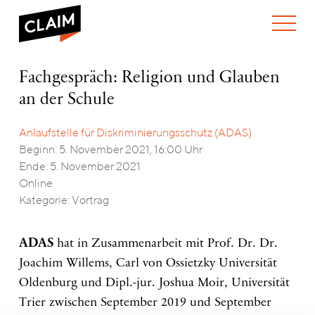
ÜBER UNS
Fachgespräch:
Fachgespräch: Religion und Glauben
WER WIR SIND
Religion
an der Schule
WAS WIR TUN
und
WIE WIR ARBEITEN
Glauben
an
Anlaufstelle für Diskriminierungsschutz (ADAS)
TEAM
AKTUELLES
der
Beginn: 5. November 2021, 16:00 Uhr
NEWS
ARBEITEN BEI CLAIM
Schule
Ende: 5. November 2021
SPENDEN
VERANSTALTUNGEN
TRANSPARENZ
Online
Kategorie: Vortrag
PUBLIKATIONEN
ENGLISH
ADAS
hat in Zusammenarbeit mit Prof. Dr. Dr.
Joachim Willems, Carl von Ossietzky Universität
Oldenburg und Dipl.-jur. Joshua Moir, Universität
Trier zwischen September 2019 und September