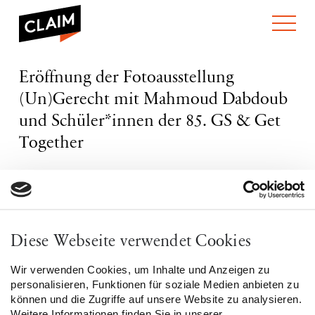
ÜBER UNS
Eröffnung
Eröffnung der Fotoausstellung
WER WIR SIND
der
(Un)Gerecht mit Mahmoud Dabdoub
WAS WIR TUN
Fotoausstellung
WIE WIR ARBEITEN
(Un)Gerecht
und Schüler*innen der 85. GS & Get
mit
TEAM
AKTUELLES
Together
Mahmoud
NEWS
ARBEITEN BEI CLAIM
Dabdoub
SPENDEN
und
Leipziger Bündnis gegen antimuslimischer Rassismus
VERANSTALTUNGEN
TRANSPARENZ
Schüler*innen
18. Juni 2024, 16:00 Uhr
der
PUBLIKATIONEN
ENGLISH
Stadtteilladen Grünau, Stuttgarter Allee 19 in Leipzig
85.
Region: Sachsen
GS
Diese Webseite verwendet Cookies
&
Kategorie: Sonstige
Get
Wir verwenden Cookies, um Inhalte und Anzeigen zu
Together
personalisieren, Funktionen für soziale Medien anbieten zu
Infos folgen.
können und die Zugriffe auf unsere Website zu analysieren.
Weitere Informationen finden Sie in unserer