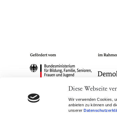
Diese Webseite ve
Impressum
Datenschutz
Cookie-Eins
Wir verwenden Cookies, um
anbieten zu können und die
unserer
Datenschutzerkl