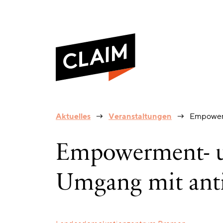
Empowerment-
Aktuelles
Veranstaltungen
Empowerm
und
Handlungsstrategien
im
Empowerment- u
Umgang
mit
antimuslimischem
Umgang mit ant
Rassismus