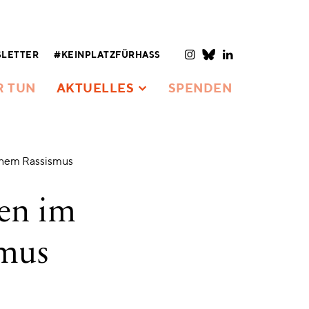
LETTER
#KEINPLATZFÜRHASS
R TUN
AKTUELLES
SPENDEN
chem Rassismus
en im
smus