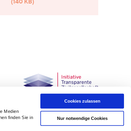
(140 KB)
Cookies zulassen
CLAIM – Allianz gegen Islam- und Muslimfeindlichkeit
le Medien
nen finden Sie in
Nur notwendige Cookies