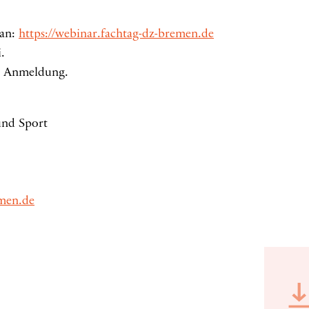
 an:
https://webinar.fachtag-dz-bremen.de
.
er Anmeldung.
 und Sport
emen.de